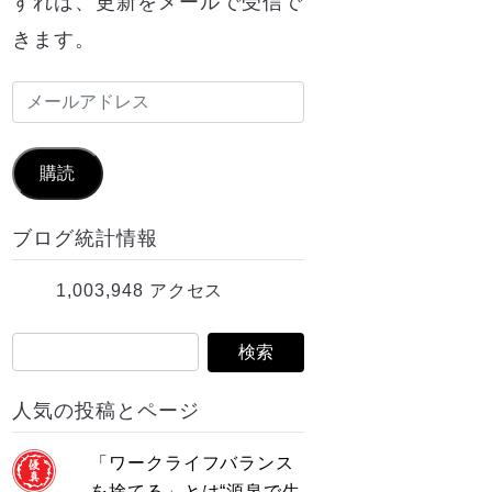
すれば、更新をメールで受信で
きます。
メ
ー
ル
購読
ア
ブログ統計情報
ド
レ
1,003,948 アクセス
ス
人気の投稿とページ
「ワークライフバランス
を捨てる」とは“源泉で生