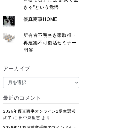
きる”という覚悟
優真商事HOME
所有者不明空き家取得・
再建築不可復活セミナー
開催
アーカイブ
ア
ー
カ
最近のコメント
イ
ブ
2026年優真商事オンライン1期生選考
終了
に
田中麻里恵
より
2026年は源泉営業手帳でマインドセッ