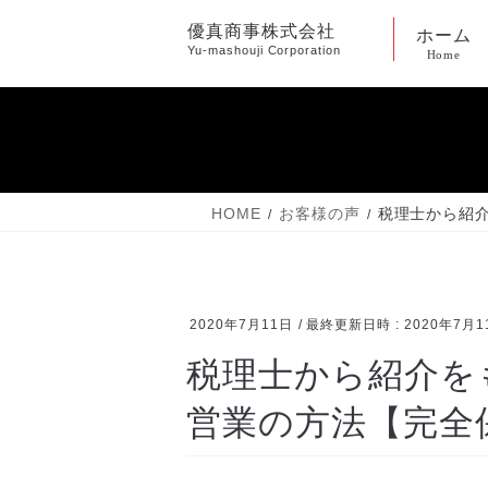
コ
ナ
優真商事株式会社
ホーム
ン
ビ
Yu-mashouji Corporation
Home
テ
ゲ
ン
ー
ツ
シ
へ
ョ
ス
ン
キ
に
HOME
お客様の声
税理士から紹
ッ
移
プ
動
2020年7月11日
/ 最終更新日時 :
2020年7月1
税理士から紹介を
営業の方法【完全