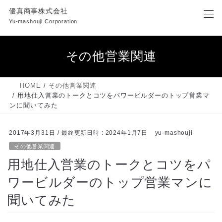
コ
ナ
優真商事株式会社
ン
ビ
Yu-mashouji Corporation
テ
ゲ
ン
ー
ツ
シ
その他営業関連
へ
ョ
ス
ン
キ
に
HOME
その他営業関連
ッ
移
用地仕入営業のトークとコツをパワービルダーのトップ営業マ
プ
動
ンに聞いてみた
2017年3月31日
/ 最終更新日時 :
2024年1月7日
yu-mashouji
その他営業関連
用地仕入営業のトークとコツをパ
ワービルダーのトップ営業マンに
聞いてみた