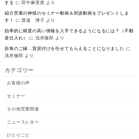
する
に
田中麻里恵
より
紹介営業の神様のセミナー動画＆対談動画をプレゼントしま
す！
に
渡邉 博子
より
効率的に精度の高い情報を入手できるようになるには？（不動
産仕入れ）
に
浅井徹郎
より
折角のご縁…賃貸付けを任せてもらえることになりました
に
浅井徹郎
より
カテゴリー
お客様の声
セミナー
その他営業関連
ニュースレター
ひとりごと