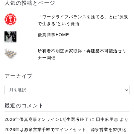
人気の投稿とページ
「ワークライフバランスを捨てる」とは“源泉
で生きる”という覚悟
優真商事HOME
所有者不明空き家取得・再建築不可復活セミ
ナー開催
アーカイブ
ア
ー
カ
イ
最近のコメント
ブ
2026年優真商事オンライン1期生選考終了
に
田中麻里恵
より
2026年は源泉営業手帳でマインドセット。源泉営業を習慣化