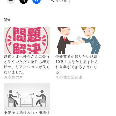
その他
関連
以前と比べ仲介さんに会う
仲介業者が知りたい話題
と話やいただく物件も増え
10選！あなたも必ず仕入
始め、リアクションが良く
れ営業ができるようにな
なりました。
る！
お客様の声
その他営業関連
不動産土地仕入れ・用地仕