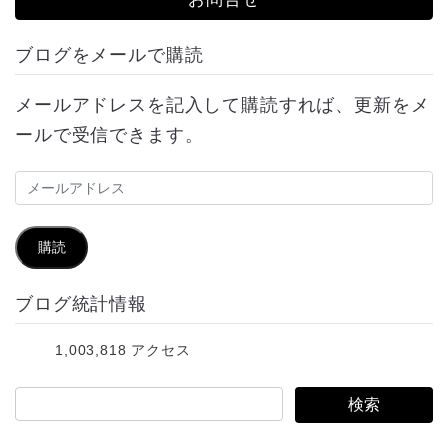
ブログをメールで購読
メールアドレスを記入して購読すれば、更新をメ
ールで受信できます。
メ
ー
ル
購読
ア
ブログ統計情報
ド
レ
1,003,818 アクセス
ス