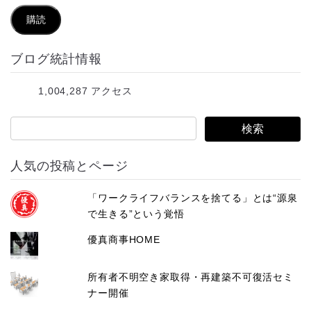
ル
購読
ア
ブログ統計情報
ド
レ
1,004,287 アクセス
ス
人気の投稿とページ
「ワークライフバランスを捨てる」とは“源泉
で生きる”という覚悟
優真商事HOME
所有者不明空き家取得・再建築不可復活セミ
ナー開催