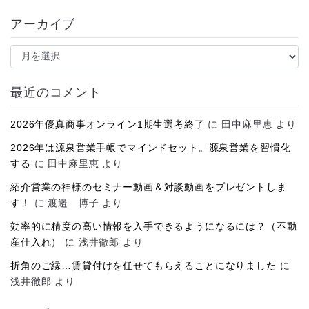
アーカイブ
ア
ー
カ
イ
最近のコメント
ブ
2026年優真商事オンライン1期生選考終了
に
田中麻里恵
より
2026年は源泉営業手帳でマインドセット。源泉営業を習慣化
する
に
田中麻里恵
より
紹介営業の神様のセミナー動画＆対談動画をプレゼントしま
す！
に
渡邉 博子
より
効率的に精度の高い情報を入手できるようになるには？（不動
産仕入れ）
に
浅井徹郎
より
折角のご縁…賃貸付けを任せてもらえることになりました
に
浅井徹郎
より