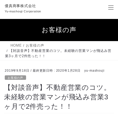
コ
ナ
優真商事株式会社
ン
ビ
Yu-mashouji Corporation
テ
ゲ
ン
ー
ツ
シ
お客様の声
へ
ョ
ス
ン
キ
に
HOME
お客様の声
ッ
移
【対談音声】不動産営業のコツ。未経験の営業マンが飛込み営
プ
動
業3ヶ月で2件売った！！
2019年9月18日
/ 最終更新日時 :
2020年1月28日
yu-mashouji
お客様の声
【対談音声】不動産営業のコツ。
未経験の営業マンが飛込み営業3
ヶ月で2件売った！！