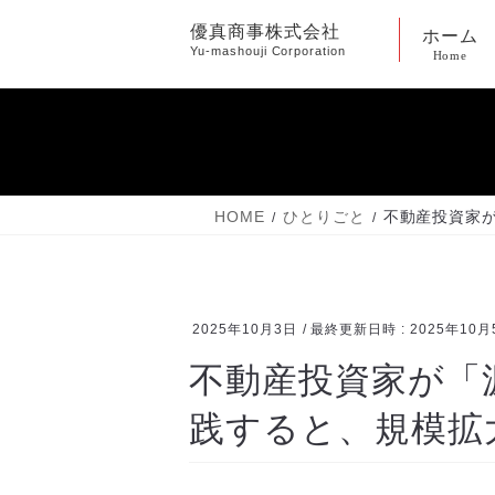
コ
ナ
優真商事株式会社
ホーム
ン
ビ
Yu-mashouji Corporation
Home
テ
ゲ
ン
ー
ツ
シ
へ
ョ
ス
ン
キ
に
HOME
ひとりごと
不動産投資家
ッ
移
プ
動
2025年10月3日
/ 最終更新日時 :
2025年10月
不動産投資家が「
践すると、規模拡