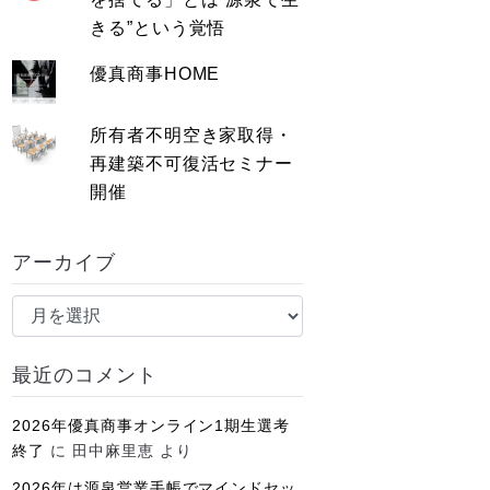
きる”という覚悟
優真商事HOME
所有者不明空き家取得・
再建築不可復活セミナー
開催
アーカイブ
ア
ー
カ
最近のコメント
イ
ブ
2026年優真商事オンライン1期生選考
終了
に
田中麻里恵
より
2026年は源泉営業手帳でマインドセッ