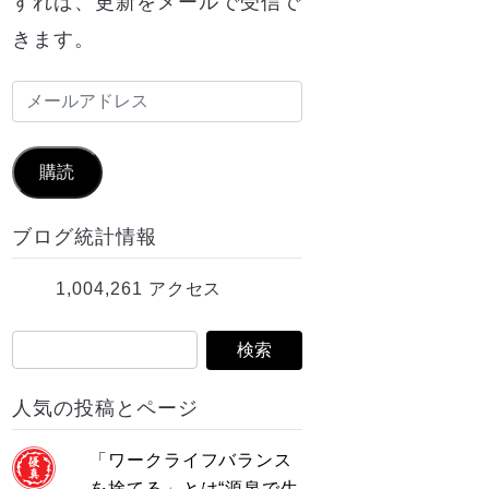
すれば、更新をメールで受信で
きます。
メ
ー
ル
購読
ア
ブログ統計情報
ド
レ
1,004,261 アクセス
ス
人気の投稿とページ
「ワークライフバランス
を捨てる」とは“源泉で生