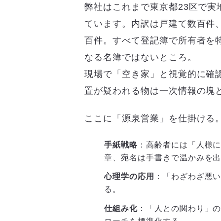
弊社はこれまで東京都23区で実
ています。内訳は戸建て数百件
百件。すべて登記簿で所有者を
なる名簿ではないところ。
現場で「空き家」と視覚的に確
置が疑われる物は一次情報の塊
ここに「源泉営業」を仕掛ける
手紙戦略
：高齢者には「人様
章、宛名は手書きで温かみを
心理学の応用
：「わざわざ悪
る。
仕組み化
：「人との関わり」