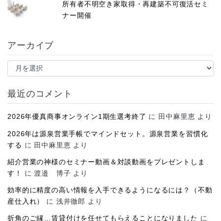
所有者不明空き家取得・再建築不可復活セミ
ナー開催
アーカイブ
ア
ー
カ
イ
最近のコメント
ブ
2026年優真商事オンライン1期生選考終了
に
田中麻里恵
より
2026年は源泉営業手帳でマインドセット。源泉営業を習慣化
する
に
田中麻里恵
より
紹介営業の神様のセミナー動画＆対談動画をプレゼントしま
す！
に
渡邉 博子
より
効率的に精度の高い情報を入手できるようになるには？（不動
産仕入れ）
に
浅井徹郎
より
折角のご縁…賃貸付けを任せてもらえることになりました
に