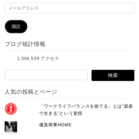
メ
ー
ル
購読
ア
ブログ統計情報
ド
レ
1,004,539 アクセス
ス
人気の投稿とページ
「ワークライフバランスを捨てる」とは“源泉
で生きる”という覚悟
優真商事HOME