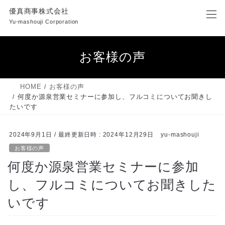
コ
ナ
優真商事株式会社
ン
ビ
Yu-mashouji Corporation
テ
ゲ
ン
ー
ツ
シ
お客様の声
へ
ョ
ス
ン
キ
に
HOME
お客様の声
ッ
移
何度か源泉営業セミナーに参加し、フルコミについてお聞きし
プ
動
たいです
2024年9月1日
/ 最終更新日時 :
2024年12月29日
yu-mashouji
お客様の声
何度か源泉営業セミナーに参加
し、フルコミについてお聞きした
いです