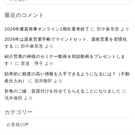
ー
カ
イ
最近のコメント
ブ
2026年優真商事オンライン1期生選考終了
に
田中麻里恵
より
2026年は源泉営業手帳でマインドセット。源泉営業を習慣化
する
に
田中麻里恵
より
紹介営業の神様のセミナー動画＆対談動画をプレゼントしま
す！
に
渡邉 博子
より
効率的に精度の高い情報を入手できるようになるには？（不動
産仕入れ）
に
浅井徹郎
より
折角のご縁…賃貸付けを任せてもらえることになりました
に
浅井徹郎
より
カテゴリー
お客様の声