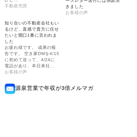
ースレター送付には快諾頂
不動産売買
きました
お客様の声
知り合いの不動産会社もい
るけど、直感で貴方に任せ
たいと開口1番に言われま
した
お疲れ様です。 成果の報
告です。 空き家DMを4/15
に初めて送って、4/24に
電話があり、本日来社…
お客様の声
源泉営業で年収が3倍メルマガ