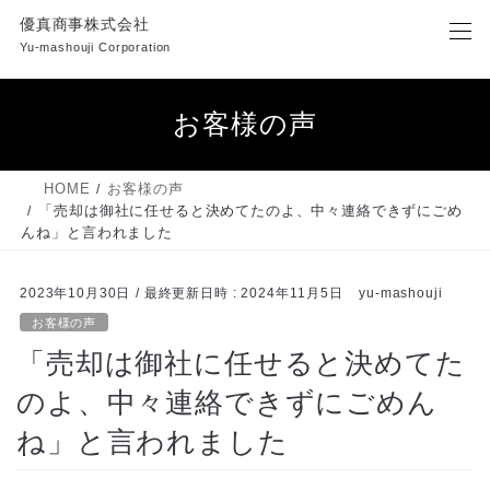
コ
ナ
優真商事株式会社
ン
ビ
Yu-mashouji Corporation
テ
ゲ
ン
ー
ツ
シ
お客様の声
へ
ョ
ス
ン
キ
に
HOME
お客様の声
ッ
移
「売却は御社に任せると決めてたのよ、中々連絡できずにごめ
プ
動
んね」と言われました
2023年10月30日
/ 最終更新日時 :
2024年11月5日
yu-mashouji
お客様の声
「売却は御社に任せると決めてた
のよ、中々連絡できずにごめん
ね」と言われました