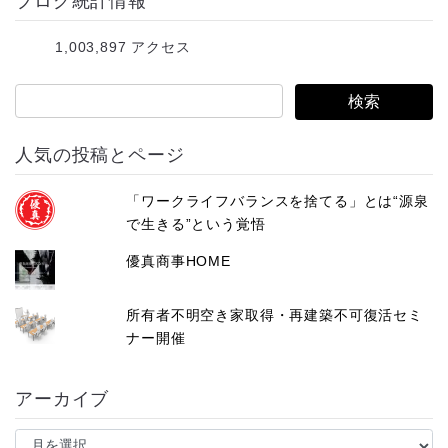
ブログ統計情報
ド
レ
1,003,897 アクセス
ス
人気の投稿とページ
「ワークライフバランスを捨てる」とは“源泉
で生きる”という覚悟
優真商事HOME
所有者不明空き家取得・再建築不可復活セミ
ナー開催
アーカイブ
ア