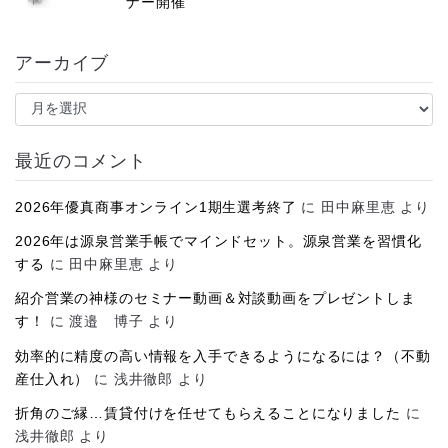
ナー開催
アーカイブ
ア
ー
カ
イ
最近のコメント
ブ
2026年優真商事オンライン1期生選考終了
に
田中麻里恵
より
2026年は源泉営業手帳でマインドセット。源泉営業を習慣化
する
に
田中麻里恵
より
紹介営業の神様のセミナー動画＆対談動画をプレゼントしま
す！
に
渡邉 博子
より
効率的に精度の高い情報を入手できるようになるには？（不動
産仕入れ）
に
浅井徹郎
より
折角のご縁…賃貸付けを任せてもらえることになりました
に
浅井徹郎
より