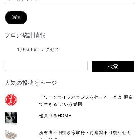
ー
ル
購読
ア
ブログ統計情報
ド
レ
1,003,861 アクセス
ス
人気の投稿とページ
「ワークライフバランスを捨てる」とは“源泉
で生きる”という覚悟
優真商事HOME
所有者不明空き家取得・再建築不可復活セミ