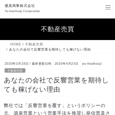
コ
ナ
優真商事株式会社
ン
ビ
Yu-mashouji Corporation
テ
ゲ
ン
ー
ツ
シ
不動産売買
へ
ョ
ス
ン
キ
に
HOME
不動産売買
ッ
移
あなたの会社で反響営業を期待しても稼げない理由
プ
動
2020年3月18日
/ 最終更新日時 :
2020年4月23日
yu-mashouji
不動産売買
あなたの会社で反響営業を期待し
ても稼げない理由
弊社では「反響営業を覆す」というポリシーの
元、源泉営業という営業手法を推奨し発信普及さ