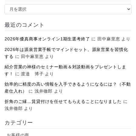
ア
ー
カ
イ
最近のコメント
ブ
2026年優真商事オンライン1期生選考終了
に
田中麻里恵
より
2026年は源泉営業手帳でマインドセット。源泉営業を習慣化
する
に
田中麻里恵
より
紹介営業の神様のセミナー動画＆対談動画をプレゼントしま
す！
に
渡邉 博子
より
効率的に精度の高い情報を入手できるようになるには？（不動
産仕入れ）
に
浅井徹郎
より
折角のご縁…賃貸付けを任せてもらえることになりました
に
浅井徹郎
より
カテゴリー
お客様の声