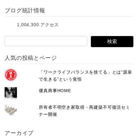
ア
ブログ統計情報
ド
レ
1,004,300 アクセス
ス
人気の投稿とページ
「ワークライフバランスを捨てる」とは“源泉
で生きる”という覚悟
優真商事HOME
所有者不明空き家取得・再建築不可復活セミ
ナー開催
アーカイブ