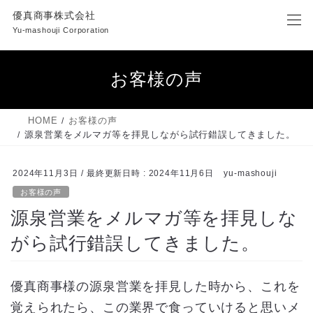
コ
ナ
優真商事株式会社
ン
ビ
Yu-mashouji Corporation
テ
ゲ
ン
ー
ツ
シ
お客様の声
へ
ョ
ス
ン
キ
に
HOME
お客様の声
ッ
移
源泉営業をメルマガ等を拝見しながら試行錯誤してきました。
プ
動
2024年11月3日
/ 最終更新日時 :
2024年11月6日
yu-mashouji
お客様の声
源泉営業をメルマガ等を拝見しな
がら試行錯誤してきました。
優真商事様の源泉営業を拝見した時から、これを
覚えられたら、この業界で食っていけると思いメ