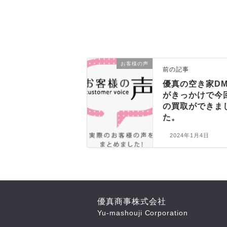
お客様の声
前の記事
優真の空き家D
がきっかけで今
の買取ができま
た。
2024年1月4日
優真商事株式会社
Yu-mashouji Corporation