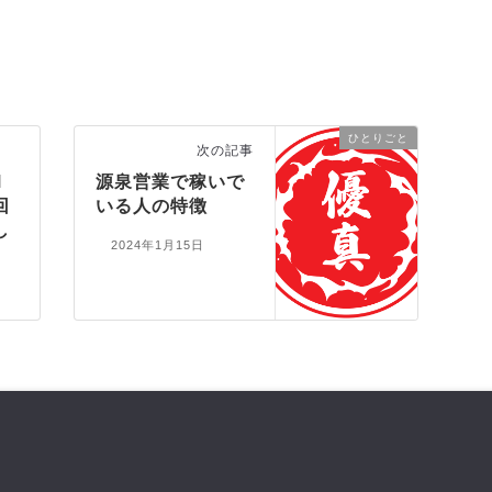
ひとりごと
次の記事
M
源泉営業で稼いで
回
いる人の特徴
し
2024年1月15日