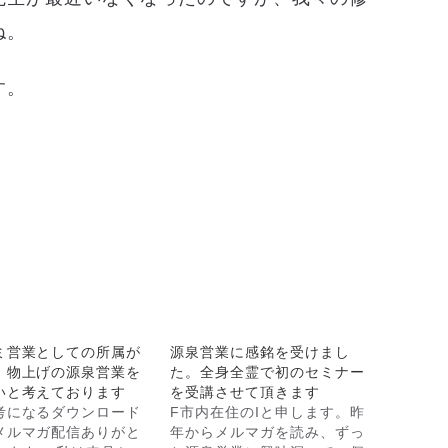
ね。
す。
ミ営業としての所属が
源泉営業に感銘を受けまし
、物上げの源泉営業を
た。全身全霊で初のセミナー
いと考えております
を受講させて頂きます
考になるダウンロード
F市内在住のIと申します。昨
メルマガ配信ありがと
年からメルマガを読み、ずっ