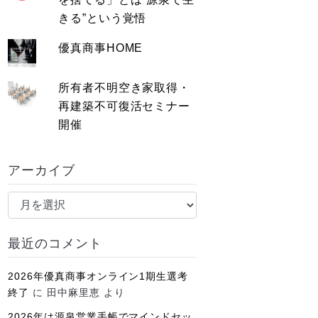
きる”という覚悟
優真商事HOME
所有者不明空き家取得・
再建築不可復活セミナー
開催
アーカイブ
ア
ー
カ
最近のコメント
イ
ブ
2026年優真商事オンライン1期生選考
終了
に
田中麻里恵
より
2026年は源泉営業手帳でマインドセッ