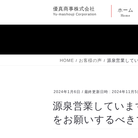
コ
ナ
優真商事株式会社
ホーム
ン
ビ
Yu-mashouji Corporation
Home
テ
ゲ
ン
ー
ツ
シ
へ
ョ
ス
ン
キ
に
HOME
お客様の声
源泉営業して
ッ
移
プ
動
2024年1月6日
/ 最終更新日時 :
2024年11月
源泉営業していま
をお願いするべき