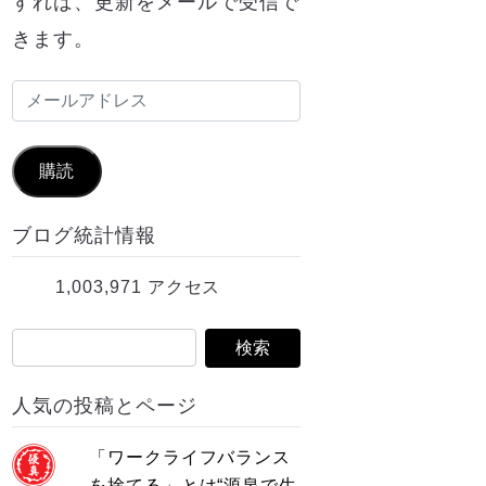
すれば、更新をメールで受信で
きます。
メ
ー
ル
購読
ア
ブログ統計情報
ド
レ
1,003,971 アクセス
ス
人気の投稿とページ
「ワークライフバランス
を捨てる」とは“源泉で生