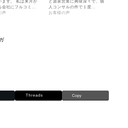
います。 私は来月か
と源泉営業に興味深々で、個
る会社にフルコミ…
人コンサルの件で１度…
の声
お客様の声
ガ
Threads
Copy