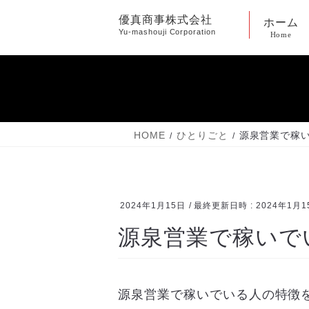
コ
ナ
優真商事株式会社
ホーム
ン
ビ
Yu-mashouji Corporation
Home
テ
ゲ
ン
ー
ツ
シ
へ
ョ
ス
ン
キ
に
HOME
ひとりごと
源泉営業で稼
ッ
移
プ
動
2024年1月15日
/ 最終更新日時 :
2024年1月1
源泉営業で稼いで
源泉営業で稼いでいる人の特徴