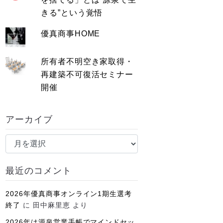
きる”という覚悟
優真商事HOME
所有者不明空き家取得・
再建築不可復活セミナー
開催
アーカイブ
ア
ー
カ
最近のコメント
イ
ブ
2026年優真商事オンライン1期生選考
終了
に
田中麻里恵
より
2026年は源泉営業手帳でマインドセッ