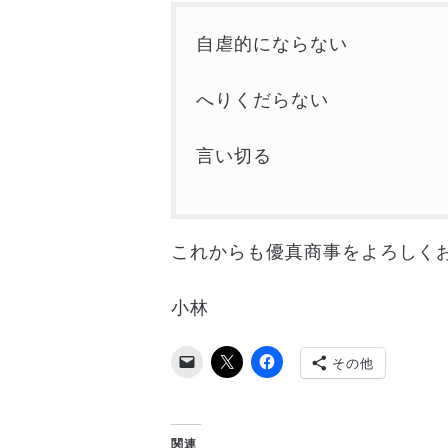
自虐的にならない
へりくだらない
言い切る
これからも優真商事をよろしく
小林
その他
関連