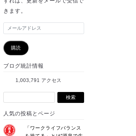
すれば、更新をメールで受信で
きます。
メ
ー
ル
購読
ア
ブログ統計情報
ド
レ
1,003,791 アクセス
ス
人気の投稿とページ
「ワークライフバランス
を捨てる」とは“源泉で生