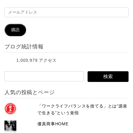
メ
ー
ル
購読
ア
ブログ統計情報
ド
レ
1,003,979 アクセス
ス
人気の投稿とページ
「ワークライフバランスを捨てる」とは“源泉
で生きる”という覚悟
優真商事HOME