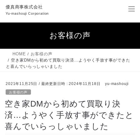
コ
ナ
優真商事株式会社
ン
ビ
Yu-mashouji Corporation
テ
ゲ
ン
ー
ツ
シ
お客様の声
へ
ョ
ス
ン
キ
に
HOME
お客様の声
ッ
移
空き家DMから初めて買取り決済…ようやく手放す事ができた
プ
動
と喜んでいらっしゃいました
2021年11月25日
/ 最終更新日時 :
2024年11月18日
yu-mashouji
お客様の声
空き家DMから初めて買取り決
済…ようやく手放す事ができたと
喜んでいらっしゃいました