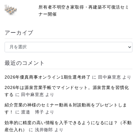
所有者不明空き家取得・再建築不可復活セミ
ナー開催
アーカイブ
ア
ー
カ
イ
最近のコメント
ブ
2026年優真商事オンライン1期生選考終了
に
田中麻里恵
より
2026年は源泉営業手帳でマインドセット。源泉営業を習慣化
する
に
田中麻里恵
より
紹介営業の神様のセミナー動画＆対談動画をプレゼントしま
す！
に
渡邉 博子
より
効率的に精度の高い情報を入手できるようになるには？（不動
産仕入れ）
に
浅井徹郎
より