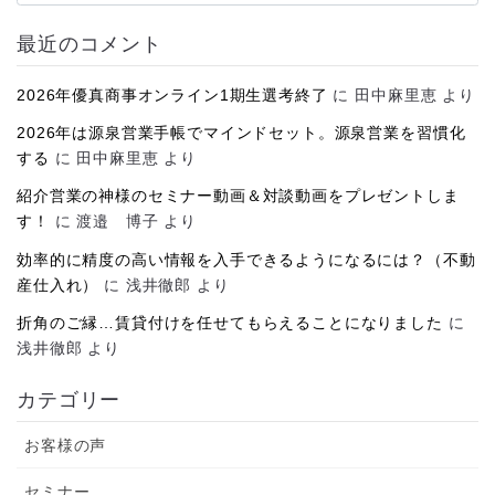
カ
イ
最近のコメント
ブ
2026年優真商事オンライン1期生選考終了
に
田中麻里恵
より
2026年は源泉営業手帳でマインドセット。源泉営業を習慣化
する
に
田中麻里恵
より
紹介営業の神様のセミナー動画＆対談動画をプレゼントしま
す！
に
渡邉 博子
より
効率的に精度の高い情報を入手できるようになるには？（不動
産仕入れ）
に
浅井徹郎
より
折角のご縁…賃貸付けを任せてもらえることになりました
に
浅井徹郎
より
カテゴリー
お客様の声
セミナー