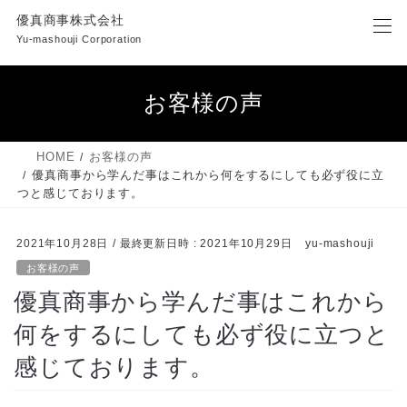
コ
ナ
優真商事株式会社
ン
ビ
Yu-mashouji Corporation
テ
ゲ
ン
ー
ツ
シ
お客様の声
へ
ョ
ス
ン
キ
に
HOME
お客様の声
ッ
移
優真商事から学んだ事はこれから何をするにしても必ず役に立
プ
動
つと感じております。
2021年10月28日
/ 最終更新日時 :
2021年10月29日
yu-mashouji
お客様の声
優真商事から学んだ事はこれから
何をするにしても必ず役に立つと
感じております。