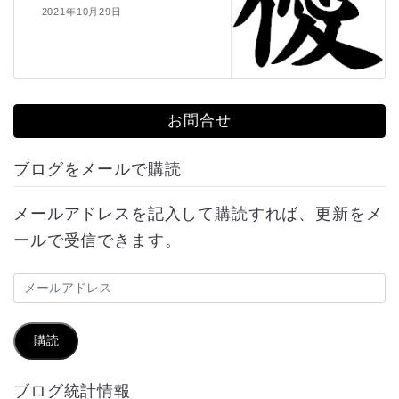
2021年10月29日
お問合せ
ブログをメールで購読
メールアドレスを記入して購読すれば、更新をメ
ールで受信できます。
メ
ー
ル
購読
ア
ブログ統計情報
ド