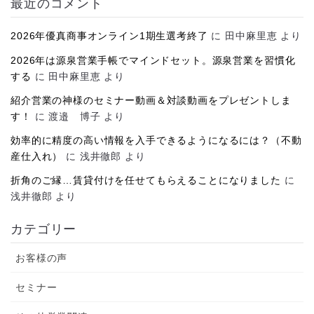
最近のコメント
ブ
2026年優真商事オンライン1期生選考終了
に
田中麻里恵
より
2026年は源泉営業手帳でマインドセット。源泉営業を習慣化
する
に
田中麻里恵
より
紹介営業の神様のセミナー動画＆対談動画をプレゼントしま
す！
に
渡邉 博子
より
効率的に精度の高い情報を入手できるようになるには？（不動
産仕入れ）
に
浅井徹郎
より
折角のご縁…賃貸付けを任せてもらえることになりました
に
浅井徹郎
より
カテゴリー
お客様の声
セミナー