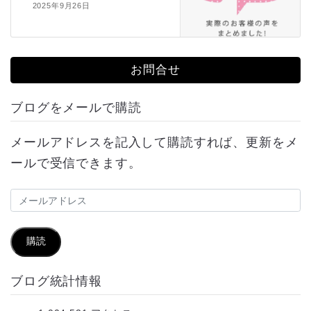
2025年9月26日
お問合せ
ブログをメールで購読
メールアドレスを記入して購読すれば、更新をメ
ールで受信できます。
メ
ー
ル
購読
ア
ブログ統計情報
ド
レ