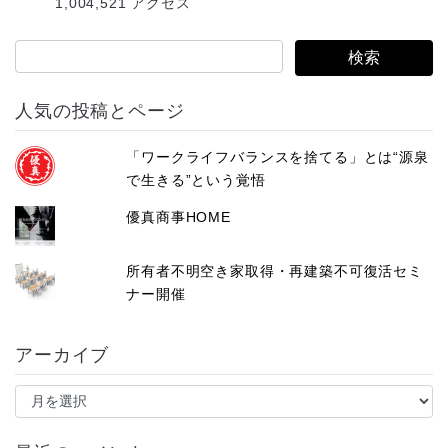
1,004,521 アクセス
ス
人気の投稿とページ
「ワークライフバランスを捨てる」とは“源泉
で生きる”という覚悟
優真商事HOME
所有者不明空き家取得・再建築不可復活セミ
ナー開催
アーカイブ
ア
ー
カ
イ