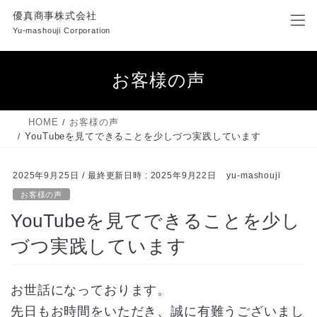
コ
ナ
優真商事株式会社
ン
ビ
Yu-mashouji Corporation
テ
ゲ
ン
ー
ツ
シ
お客様の声
へ
ョ
ス
ン
キ
に
HOME
お客様の声
ッ
移
YouTubeを見てできることを少しづつ実践しています
プ
動
2025年9月25日
/ 最終更新日時 :
2025年9月22日
yu-mashouji
お客様の声
YouTubeを見てできることを少し
づつ実践しています
お世話になっております。
先日もお時間をいただき、誠に有難うございまし