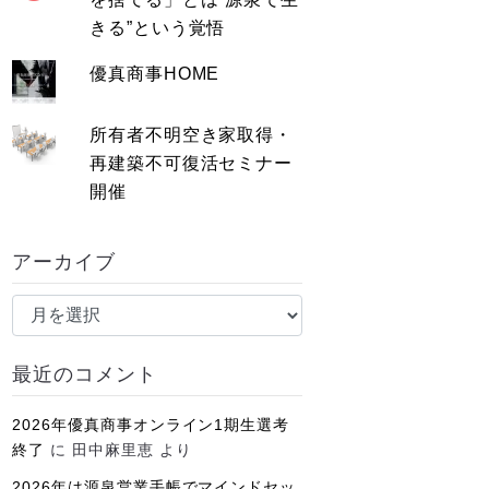
きる”という覚悟
優真商事HOME
所有者不明空き家取得・
再建築不可復活セミナー
開催
アーカイブ
ア
ー
カ
最近のコメント
イ
ブ
2026年優真商事オンライン1期生選考
終了
に
田中麻里恵
より
2026年は源泉営業手帳でマインドセッ