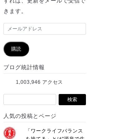
すれば、更新をメールで受信で
きます。
メ
ー
ル
購読
ア
ブログ統計情報
ド
レ
1,003,946 アクセス
ス
人気の投稿とページ
「ワークライフバランス
を捨てる」とは“源泉で生