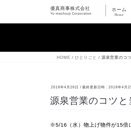
コ
ナ
優真商事株式会社
ホーム
ン
ビ
Yu-mashouji Corporation
Home
テ
ゲ
ン
ー
ツ
シ
へ
ョ
ス
ン
キ
に
HOME
ひとりごと
源泉営業のコ
ッ
移
プ
動
2018年4月26日
/ 最終更新日時 :
2018年4月2
源泉営業のコツと
※5/16（水）物上げ物件が15