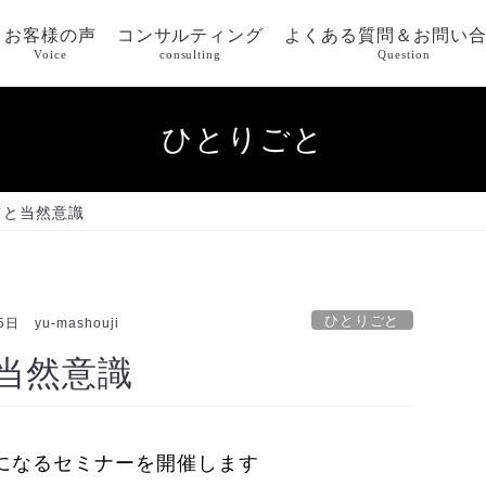
お客様の声
コンサルティング
よくある質問＆お問い
Voice
consulting
Question
ひとりごと
ツと当然意識
ひとりごと
5日
yu-mashouji
当然意識
倍になるセミナーを開催します