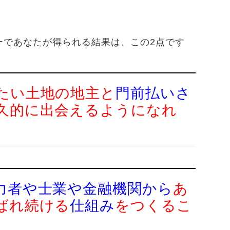
ーであなたが得られる結果は、この2点です
たい土地の地主と
門前払いさ
久的に出会えるようになれ
力者や士業や金融機関から
あ
ばれ続ける
仕組み
をつくるこ