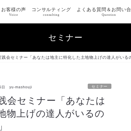
お客様の声
コンサルティング
よくある質問＆お問い
Voice
consulting
Question
セミナー
業実践会セミナー「あなたは地主に特化した土地物上げの達人がいる
セミナー
5日
yu-mashouji
実践会セミナー「あなたは
地物上げの達人がいるの
」