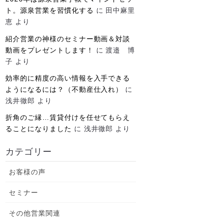
ト。源泉営業を習慣化する
に
田中麻里
恵
より
紹介営業の神様のセミナー動画＆対談
動画をプレゼントします！
に
渡邉 博
子
より
効率的に精度の高い情報を入手できる
ようになるには？（不動産仕入れ）
に
浅井徹郎
より
折角のご縁…賃貸付けを任せてもらえ
ることになりました
に
浅井徹郎
より
カテゴリー
お客様の声
セミナー
その他営業関連