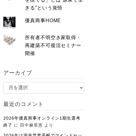
きる”という覚悟
優真商事HOME
所有者不明空き家取得・
再建築不可復活セミナー
開催
アーカイブ
ア
ー
カ
最近のコメント
イ
ブ
2026年優真商事オンライン1期生選考
終了
に
田中麻里恵
より
2026年は源泉営業手帳でマインドセッ