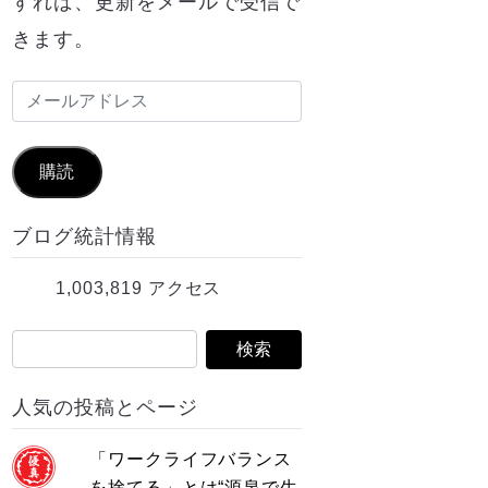
すれば、更新をメールで受信で
きます。
メ
ー
ル
購読
ア
ブログ統計情報
ド
レ
1,003,819 アクセス
ス
人気の投稿とページ
「ワークライフバランス
を捨てる」とは“源泉で生