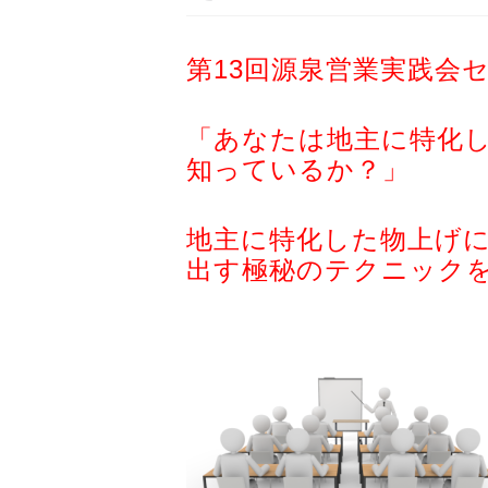
第13回源泉営業実践会
「あなたは地主に特化
知っているか？」
地主に特化した物上げによ
出す極秘のテクニック