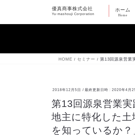
コ
ナ
優真商事株式会社
ホーム
ン
ビ
Yu-mashouji Corporation
Home
テ
ゲ
ン
ー
ツ
シ
へ
ョ
ス
ン
キ
に
HOME
セミナー
第13回源泉営
ッ
移
プ
動
2018年12月5日
/ 最終更新日時 :
2020年4月2
第13回源泉営業
地主に特化した土
を知っているか？