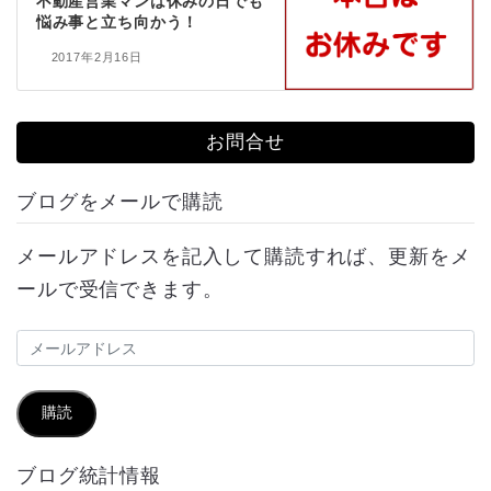
不動産営業マンは休みの日でも
悩み事と立ち向かう！
2017年2月16日
お問合せ
ブログをメールで購読
メールアドレスを記入して購読すれば、更新をメ
ールで受信できます。
メ
ー
ル
購読
ア
ブログ統計情報
ド