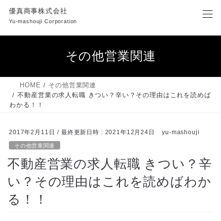
コ
ナ
優真商事株式会社
ン
ビ
Yu-mashouji Corporation
テ
ゲ
ン
ー
ツ
シ
その他営業関連
へ
ョ
ス
ン
キ
に
HOME
その他営業関連
ッ
移
不動産営業の求人転職 きつい？辛い？その理由はこれを読めば
プ
動
わかる！！
2017年2月11日
/ 最終更新日時 :
2021年12月24日
yu-mashouji
その他営業関連
不動産営業の求人転職 きつい？辛
い？その理由はこれを読めばわか
る！！