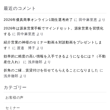
カ
イ
最近のコメント
ブ
2026年優真商事オンライン1期生選考終了
に
田中麻里恵
より
2026年は源泉営業手帳でマインドセット。源泉営業を習慣化
する
に
田中麻里恵
より
紹介営業の神様のセミナー動画＆対談動画をプレゼントしま
す！
に
渡邉 博子
より
効率的に精度の高い情報を入手できるようになるには？（不動
産仕入れ）
に
浅井徹郎
より
折角のご縁…賃貸付けを任せてもらえることになりました
に
浅井徹郎
より
カテゴリー
お客様の声
セミナー