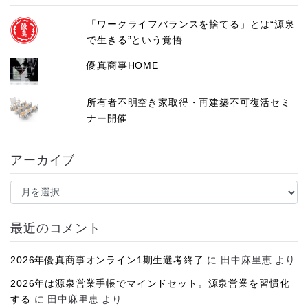
「ワークライフバランスを捨てる」とは“源泉
で生きる”という覚悟
優真商事HOME
所有者不明空き家取得・再建築不可復活セミ
ナー開催
アーカイブ
ア
ー
カ
イ
最近のコメント
ブ
2026年優真商事オンライン1期生選考終了
に
田中麻里恵
より
2026年は源泉営業手帳でマインドセット。源泉営業を習慣化
する
に
田中麻里恵
より