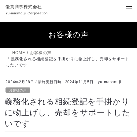
コ
ナ
優真商事株式会社
ン
ビ
Yu-mashouji Corporation
テ
ゲ
ン
ー
ツ
シ
お客様の声
へ
ョ
ス
ン
キ
に
HOME
お客様の声
ッ
移
義務化される相続登記を手掛かりに物上げし、売却をサポート
プ
動
したいです
2024年2月28日
/ 最終更新日時 :
2024年11月5日
yu-mashouji
お客様の声
義務化される相続登記を手掛かり
に物上げし、売却をサポートした
いです