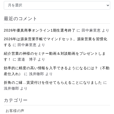
ア
ー
カ
イ
最近のコメント
ブ
2026年優真商事オンライン1期生選考終了
に
田中麻里恵
より
2026年は源泉営業手帳でマインドセット。源泉営業を習慣化
する
に
田中麻里恵
より
紹介営業の神様のセミナー動画＆対談動画をプレゼントしま
す！
に
渡邉 博子
より
効率的に精度の高い情報を入手できるようになるには？（不動
産仕入れ）
に
浅井徹郎
より
折角のご縁…賃貸付けを任せてもらえることになりました
に
浅井徹郎
より
カテゴリー
お客様の声