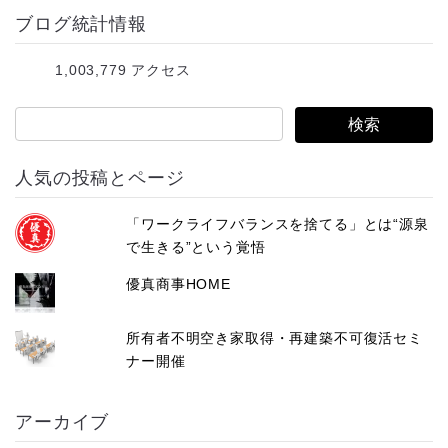
ブログ統計情報
ド
レ
1,003,779 アクセス
ス
人気の投稿とページ
「ワークライフバランスを捨てる」とは“源泉
で生きる”という覚悟
優真商事HOME
所有者不明空き家取得・再建築不可復活セミ
ナー開催
アーカイブ