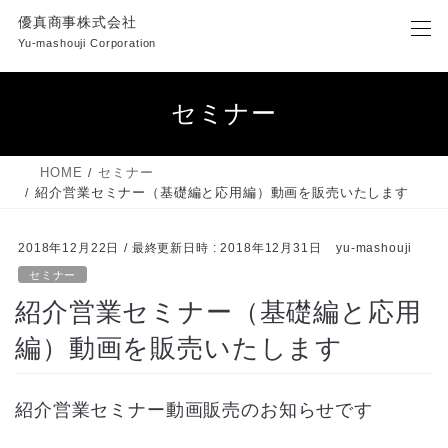
コ
ナ
優真商事株式会社
ン
ビ
Yu-mashouji Corporation
テ
ゲ
ン
ー
ツ
シ
セミナー
へ
ョ
ス
ン
キ
に
HOME
セミナー
ッ
移
紹介営業セミナー（基礎編と応用編）動画を販売いたします
プ
動
2018年12月22日
/ 最終更新日時 :
2018年12月31日
yu-mashouji
セミナー
紹介営業セミナー（基礎編と応用
編）動画を販売いたします
紹介営業セミナー動画販売のお知らせです