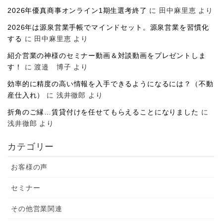
2026年優真商事オンライン1期生選考終了
に
田中麻里恵
より
2026年は源泉営業手帳でマインドセット。源泉営業を習慣化
する
に
田中麻里恵
より
紹介営業の神様のセミナー動画＆対談動画をプレゼントしま
す！
に
渡邉 博子
より
効率的に精度の高い情報を入手できるようになるには？（不動
産仕入れ）
に
浅井徹郎
より
折角のご縁…賃貸付けを任せてもらえることになりました
に
浅井徹郎
より
カテゴリー
お客様の声
セミナー
その他営業関連