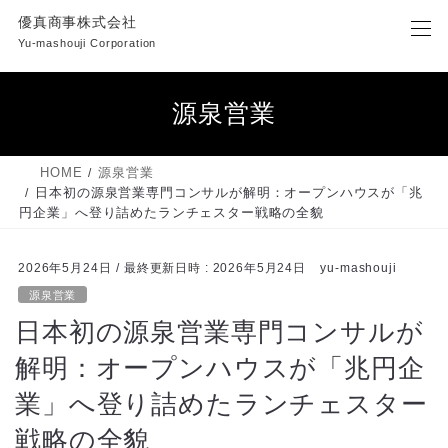
コ
ナ
優真商事株式会社
ン
ビ
Yu-mashouji Corporation
テ
ゲ
ン
ー
ツ
シ
源泉営業
へ
ョ
ス
ン
キ
に
HOME
源泉営業
ッ
移
日本初の源泉営業専門コンサルが解明：オープンハウスが「兆
プ
動
円企業」へ登り詰めたランチェスター戦略の全貌
2026年5月24日
/ 最終更新日時 :
2026年5月24日
yu-mashouji
源泉営業
日本初の源泉営業専門コンサルが
解明：オープンハウスが「兆円企
業」へ登り詰めたランチェスター
戦略の全貌