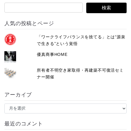
人気の投稿とページ
「ワークライフバランスを捨てる」とは“源泉
で生きる”という覚悟
優真商事HOME
所有者不明空き家取得・再建築不可復活セミ
ナー開催
アーカイブ
ア
ー
カ
イ
最近のコメント
ブ