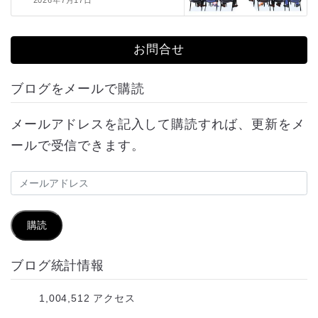
2026年7月17日
お問合せ
ブログをメールで購読
メールアドレスを記入して購読すれば、更新をメ
ールで受信できます。
メ
ー
ル
購読
ア
ブログ統計情報
ド
レ
1,004,512 アクセス
ス