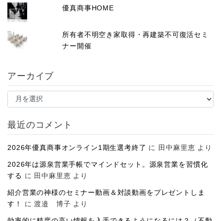
優真商事HOME
所有者不明空き家取得・再建築不可復活セミ
ナー開催
アーカイブ
ア
ー
カ
イ
最近のコメント
ブ
2026年優真商事オンライン1期生選考終了
に
田中麻里恵
より
2026年は源泉営業手帳でマインドセット。源泉営業を習慣化
する
に
田中麻里恵
より
紹介営業の神様のセミナー動画＆対談動画をプレゼントしま
す！
に
渡邉 博子
より
効率的に精度の高い情報を入手できるようになるには？（不動