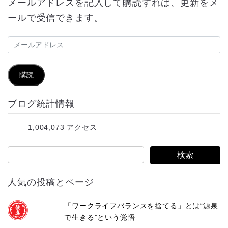
メールアドレスを記入して購読すれば、更新をメ
ールで受信できます。
メ
ー
ル
購読
ア
ブログ統計情報
ド
レ
1,004,073 アクセス
ス
人気の投稿とページ
「ワークライフバランスを捨てる」とは“源泉
で生きる”という覚悟