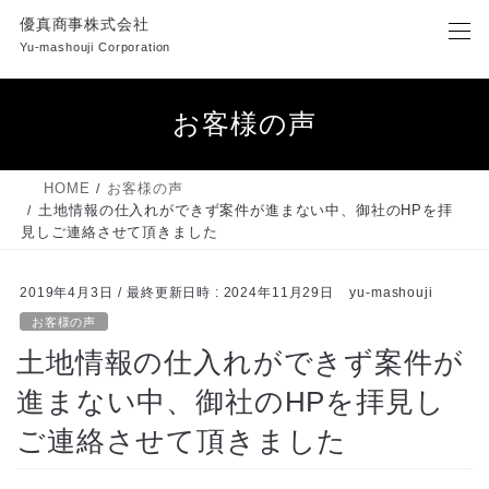
コ
ナ
優真商事株式会社
ン
ビ
Yu-mashouji Corporation
テ
ゲ
ン
ー
ツ
シ
お客様の声
へ
ョ
ス
ン
キ
に
HOME
お客様の声
ッ
移
土地情報の仕入れができず案件が進まない中、御社のHPを拝
プ
動
見しご連絡させて頂きました
2019年4月3日
/ 最終更新日時 :
2024年11月29日
yu-mashouji
お客様の声
土地情報の仕入れができず案件が
進まない中、御社のHPを拝見し
ご連絡させて頂きました