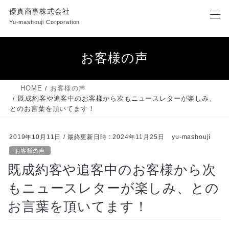
コ
ナ
優真商事株式会社
ン
ビ
Yu-mashouji Corporation
テ
ゲ
ン
ー
ツ
シ
お客様の声
へ
ョ
ス
ン
キ
に
HOME
お客様の声
ッ
移
既成約客や追客中のお客様から次もニュースレターが楽しみ、
プ
動
とのお言葉を頂いてます！
2019年10月11日
/ 最終更新日時 :
2024年11月25日
yu-mashouji
お客様の声
既成約客や追客中のお客様から次
もニュースレターが楽しみ、との
お言葉を頂いてます！