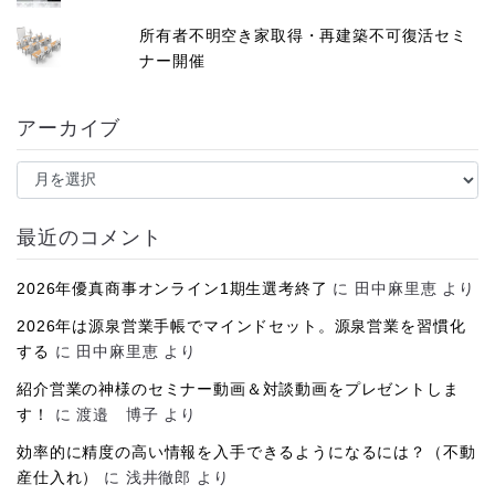
所有者不明空き家取得・再建築不可復活セミ
ナー開催
アーカイブ
ア
ー
カ
イ
最近のコメント
ブ
2026年優真商事オンライン1期生選考終了
に
田中麻里恵
より
2026年は源泉営業手帳でマインドセット。源泉営業を習慣化
する
に
田中麻里恵
より
紹介営業の神様のセミナー動画＆対談動画をプレゼントしま
す！
に
渡邉 博子
より
効率的に精度の高い情報を入手できるようになるには？（不動
産仕入れ）
に
浅井徹郎
より