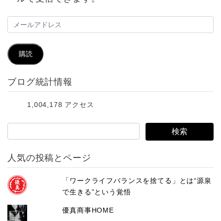
メ
ー
ル
購読
ア
ブログ統計情報
ド
レ
1,004,178 アクセス
ス
人気の投稿とページ
「ワークライフバランスを捨てる」とは“源泉
で生きる”という覚悟
優真商事HOME