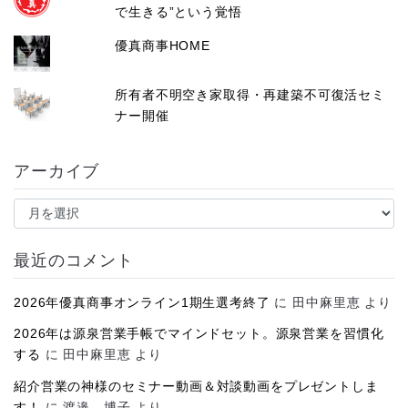
で生きる”という覚悟
優真商事HOME
所有者不明空き家取得・再建築不可復活セミ
ナー開催
アーカイブ
ア
ー
カ
イ
最近のコメント
ブ
2026年優真商事オンライン1期生選考終了
に
田中麻里恵
より
2026年は源泉営業手帳でマインドセット。源泉営業を習慣化
する
に
田中麻里恵
より
紹介営業の神様のセミナー動画＆対談動画をプレゼントしま
す！
に
渡邉 博子
より