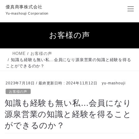
コ
ナ
優真商事株式会社
ン
ビ
Yu-mashouji Corporation
テ
ゲ
ン
ー
ツ
シ
お客様の声
へ
ョ
ス
ン
キ
に
HOME
お客様の声
ッ
移
知識も経験も無い私…会員になり源泉営業の知識と経験を得る
プ
動
ことができるのか？
2023年7月18日
/ 最終更新日時 :
2024年11月12日
yu-mashouji
お客様の声
知識も経験も無い私…会員になり
源泉営業の知識と経験を得ること
ができるのか？