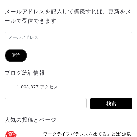
メールアドレスを記入して購読すれば、更新をメ
ールで受信できます。
メ
ー
ル
購読
ア
ブログ統計情報
ド
レ
1,003,877 アクセス
ス
人気の投稿とページ
「ワークライフバランスを捨てる」とは“源泉