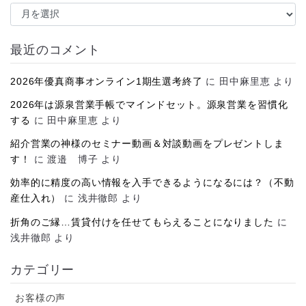
ア
ー
カ
イ
最近のコメント
ブ
2026年優真商事オンライン1期生選考終了
に
田中麻里恵
より
2026年は源泉営業手帳でマインドセット。源泉営業を習慣化
する
に
田中麻里恵
より
紹介営業の神様のセミナー動画＆対談動画をプレゼントしま
す！
に
渡邉 博子
より
効率的に精度の高い情報を入手できるようになるには？（不動
産仕入れ）
に
浅井徹郎
より
折角のご縁…賃貸付けを任せてもらえることになりました
に
浅井徹郎
より
カテゴリー
お客様の声