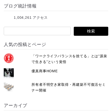
ブログ統計情報
ド
レ
1,004,261 アクセス
ス
人気の投稿とページ
「ワークライフバランスを捨てる」とは“源泉
で生きる”という覚悟
優真商事HOME
所有者不明空き家取得・再建築不可復活セミ
ナー開催
アーカイブ