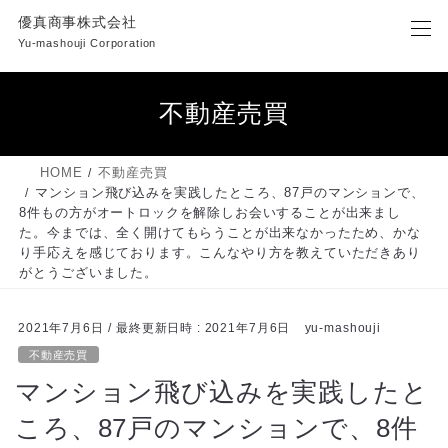
コ
ナ
優真商事株式会社
ン
ビ
Yu-mashouji Corporation
テ
ゲ
ン
ー
ツ
シ
不動産売買
へ
ョ
ス
ン
キ
に
HOME
不動産売買
ッ
移
マンション飛び込みを実践したところ、87戸のマンションで、
プ
動
8件もの方がオートロックを解除しお会いすることが出来まし
た。今までは、全く開けてもらうことが出来なかったため、かな
り手応えを感じております。こんなやり方を教えていただきあり
がとうございました。
2021年7月6日
/ 最終更新日時 :
2021年7月6日
yu-mashouji
不動産売買
マンション飛び込みを実践したと
ころ、87戸のマンションで、8件