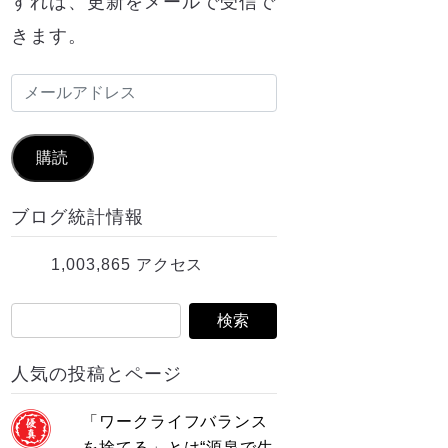
すれば、更新をメールで受信で
きます。
メ
ー
ル
購読
ア
ブログ統計情報
ド
レ
1,003,865 アクセス
ス
人気の投稿とページ
「ワークライフバランス
を捨てる」とは“源泉で生