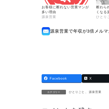
お客様に断れない営業マンが
断わら
多い理由
くなる
源泉営業
ひとり
源泉営業で年収が3倍メルマ
Facebook
X
ひとりごと
、
源泉営業
カテゴリー