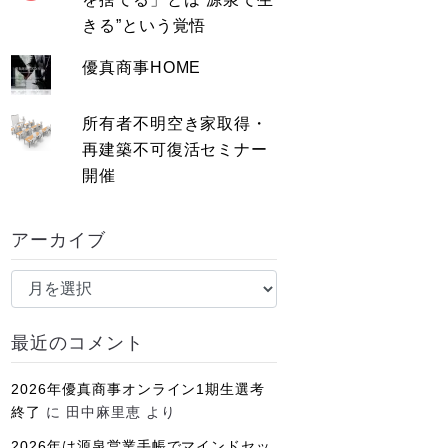
きる”という覚悟
優真商事HOME
所有者不明空き家取得・
再建築不可復活セミナー
開催
アーカイブ
ア
ー
カ
最近のコメント
イ
ブ
2026年優真商事オンライン1期生選考
終了
に
田中麻里恵
より
2026年は源泉営業手帳でマインドセッ