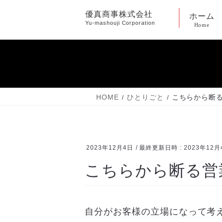
コ
ナ
優真商事株式会社
ホーム
ン
ビ
Yu-mashouji Corporation
Home
テ
ゲ
ン
ー
ツ
シ
へ
ョ
ス
ン
キ
に
HOME
ひとりごと
こちらから断
ッ
移
プ
動
2023年12月4日
/ 最終更新日時 :
2023年12月
こちらから断る営
自分がお客様の立場になって考