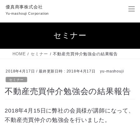
コ
ナ
優真商事株式会社
ン
ビ
Yu-mashouji Corporation
テ
ゲ
ン
ー
ツ
シ
セミナー
へ
ョ
ス
ン
キ
に
HOME
セミナー
不動産売買仲介勉強会の結果報告
ッ
移
プ
動
2018年4月17日
/ 最終更新日時 :
2018年4月17日
yu-mashouji
セミナー
不動産売買仲介勉強会の結果報告
2018年4月15日に弊社の会員様が講師になって、
不動産売買仲介の勉強会を行いました。