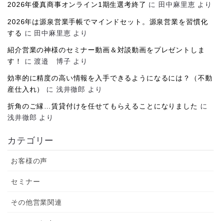
2026年優真商事オンライン1期生選考終了
に
田中麻里恵
より
2026年は源泉営業手帳でマインドセット。源泉営業を習慣化
する
に
田中麻里恵
より
紹介営業の神様のセミナー動画＆対談動画をプレゼントしま
す！
に
渡邉 博子
より
効率的に精度の高い情報を入手できるようになるには？（不動
産仕入れ）
に
浅井徹郎
より
折角のご縁…賃貸付けを任せてもらえることになりました
に
浅井徹郎
より
カテゴリー
お客様の声
セミナー
その他営業関連