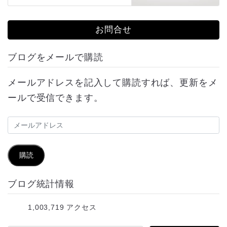
お問合せ
ブログをメールで購読
メールアドレスを記入して購読すれば、更新をメ
ールで受信できます。
メ
ー
ル
購読
ア
ブログ統計情報
ド
レ
1,003,719 アクセス
ス