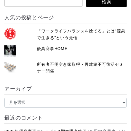
人気の投稿とページ
「ワークライフバランスを捨てる」とは“源泉
で生きる”という覚悟
優真商事HOME
所有者不明空き家取得・再建築不可復活セミ
ナー開催
アーカイブ
ア
ー
カ
イ
最近のコメント
ブ