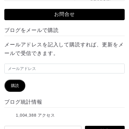
お問合せ
ブログをメールで購読
メールアドレスを記入して購読すれば、更新をメ
ールで受信できます。
メ
ー
ル
購読
ア
ブログ統計情報
ド
レ
1,004,388 アクセス
ス