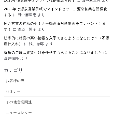
2026年優真商事オンライン1期生選考終了
に
田中麻里恵
より
2026年は源泉営業手帳でマインドセット。源泉営業を習慣化
する
に
田中麻里恵
より
紹介営業の神様のセミナー動画＆対談動画をプレゼントしま
す！
に
渡邉 博子
より
効率的に精度の高い情報を入手できるようになるには？（不動
産仕入れ）
に
浅井徹郎
より
折角のご縁…賃貸付けを任せてもらえることになりました
に
浅井徹郎
より
カテゴリー
お客様の声
セミナー
その他営業関連
ニュースレター