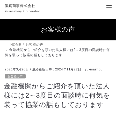
コ
ナ
優真商事株式会社
ン
ビ
Yu-mashouji Corporation
テ
ゲ
ン
ー
ツ
シ
お客様の声
へ
ョ
ス
ン
キ
に
HOME
お客様の声
ッ
移
金融機関からご紹介を頂いた法人様には2～3度目の面談時に何
プ
動
気を装って協業の話もしております
2021年3月26日
/ 最終更新日時 :
2024年11月22日
yu-mashouji
お客様の声
金融機関からご紹介を頂いた法人
様には2～3度目の面談時に何気を
装って協業の話もしております