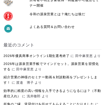
所有者不明空き家取得・再建築不可復活セミ
ナー開催
令和の源泉営業とは？俺たちは狼だ
よくある質問＆お問い合わせ
最近のコメント
2026年優真商事オンライン1期生選考終了
に
田中麻里恵
より
2026年は源泉営業手帳でマインドセット。源泉営業を習慣化
する
に
田中麻里恵
より
紹介営業の神様のセミナー動画＆対談動画をプレゼントしま
す！
に
渡邉 博子
より
効率的に精度の高い情報を入手できるようになるには？（不動
産仕入れ）
に
浅井徹郎
より
折角のご縁…賃貸付けを任せてもらえることになりました
に