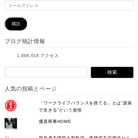
メ
ー
ル
購読
ア
ブログ統計情報
ド
レ
1,004,018 アクセス
ス
人気の投稿とページ
「ワークライフバランスを捨てる」とは“源泉
で生きる”という覚悟
優真商事HOME