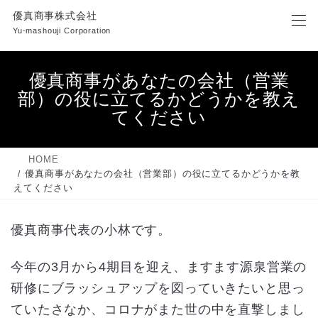
コ
ナ
優真商事株式会社
ン
ビ
Yu-mashouji Corporation
テ
ゲ
ン
ー
ツ
シ
優真商事があなたの会社（営業
へ
ョ
部）の役に立てるかどうかを教え
ス
ン
キ
に
てください
ッ
移
プ
動
HOME
優真商事があなたの会社（営業部）の役に立てるかどうかを教
えてください
優真商事代表の小林です。
今年の3月から4期目を迎え、ますます源泉営業の
研修にブラッシュアップを図っていきたいと思っ
ていたさなか、コロナがまた世の中を直撃しまし