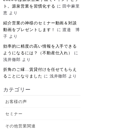
ト。源泉営業を習慣化する
に
田中麻里
恵
より
紹介営業の神様のセミナー動画＆対談
動画をプレゼントします！
に
渡邉 博
子
より
効率的に精度の高い情報を入手できる
ようになるには？（不動産仕入れ）
に
浅井徹郎
より
折角のご縁…賃貸付けを任せてもらえ
ることになりました
に
浅井徹郎
より
カテゴリー
お客様の声
セミナー
その他営業関連