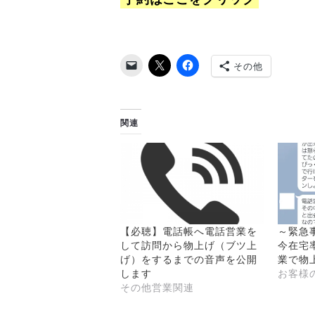
その他
関連
【必聴】電話帳へ電話営業を
～緊急
して訪問から物上げ（ブツ上
今在宅
げ）をするまでの音声を公開
業で物
します
お客様
その他営業関連