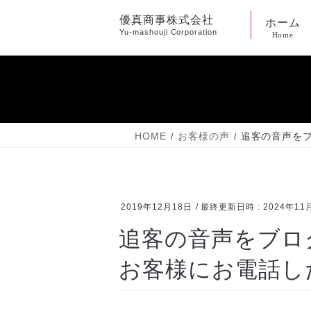
コ
ナ
優真商事株式会社
ホーム
ン
ビ
Yu-mashouji Corporation
Home
テ
ゲ
ン
ー
ツ
シ
へ
ョ
ス
ン
キ
に
HOME
お客様の声
追客の音声を
ッ
移
プ
動
2019年12月18日
/ 最終更新日時 :
2024年11
追客の音声をブロ
お客様にお電話し