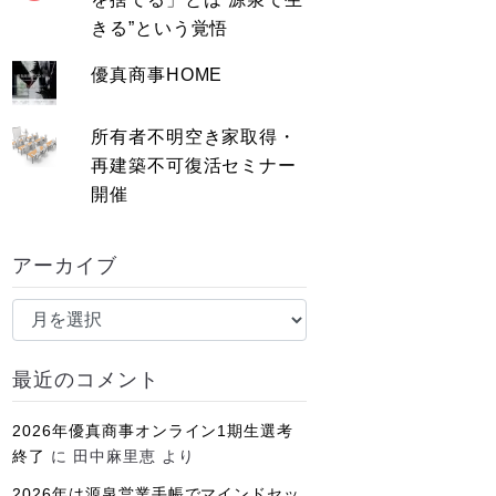
きる”という覚悟
優真商事HOME
所有者不明空き家取得・
再建築不可復活セミナー
開催
アーカイブ
ア
ー
カ
最近のコメント
イ
ブ
2026年優真商事オンライン1期生選考
終了
に
田中麻里恵
より
2026年は源泉営業手帳でマインドセッ