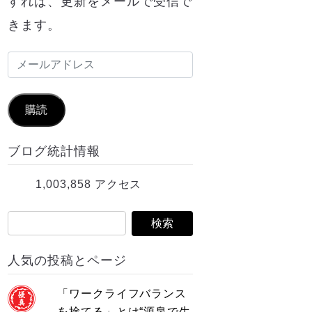
すれば、更新をメールで受信で
きます。
メ
ー
ル
購読
ア
ブログ統計情報
ド
レ
1,003,858 アクセス
ス
人気の投稿とページ
「ワークライフバランス
を捨てる」とは“源泉で生