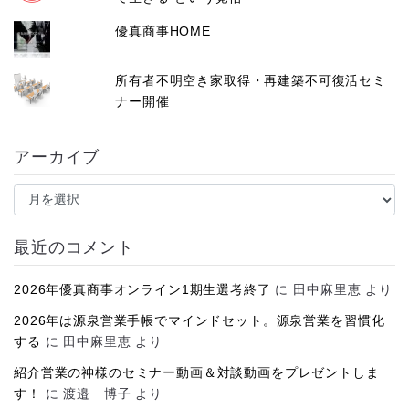
優真商事HOME
所有者不明空き家取得・再建築不可復活セミ
ナー開催
アーカイブ
ア
ー
カ
イ
最近のコメント
ブ
2026年優真商事オンライン1期生選考終了
に
田中麻里恵
より
2026年は源泉営業手帳でマインドセット。源泉営業を習慣化
する
に
田中麻里恵
より
紹介営業の神様のセミナー動画＆対談動画をプレゼントしま
す！
に
渡邉 博子
より