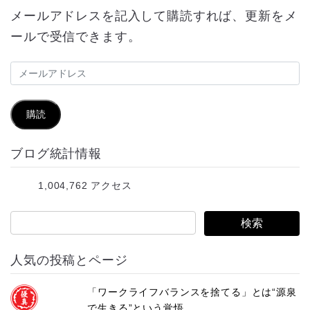
メールアドレスを記入して購読すれば、更新をメ
ールで受信できます。
メ
ー
ル
購読
ア
ブログ統計情報
ド
レ
1,004,762 アクセス
ス
人気の投稿とページ
「ワークライフバランスを捨てる」とは“源泉
で生きる”という覚悟