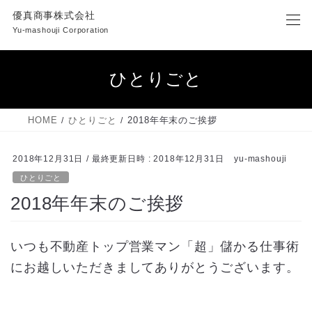
コ
ナ
優真商事株式会社
ン
ビ
Yu-mashouji Corporation
テ
ゲ
ン
ー
ツ
シ
ひとりごと
へ
ョ
ス
ン
キ
に
HOME
ひとりごと
2018年年末のご挨拶
ッ
移
プ
動
2018年12月31日
/ 最終更新日時 :
2018年12月31日
yu-mashouji
ひとりごと
2018年年末のご挨拶
いつも不動産トップ営業マン「超」儲かる仕事術
にお越しいただきましてありがとうございます。