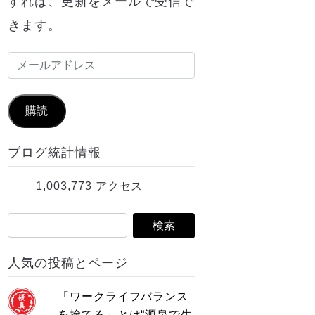
すれば、更新をメールで受信で
きます。
メ
ー
ル
購読
ア
ブログ統計情報
ド
レ
1,003,773 アクセス
ス
人気の投稿とページ
「ワークライフバランス
を捨てる」とは“源泉で生