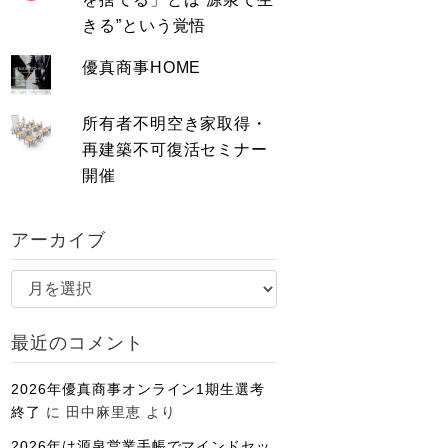
きる”という覚悟
優真商事HOME
所有者不明空き家取得・
再建築不可復活セミナー
開催
アーカイブ
ア
ー
カ
最近のコメント
イ
ブ
2026年優真商事オンライン1期生選考
終了
に
田中麻里恵
より
2026年は源泉営業手帳でマインドセッ