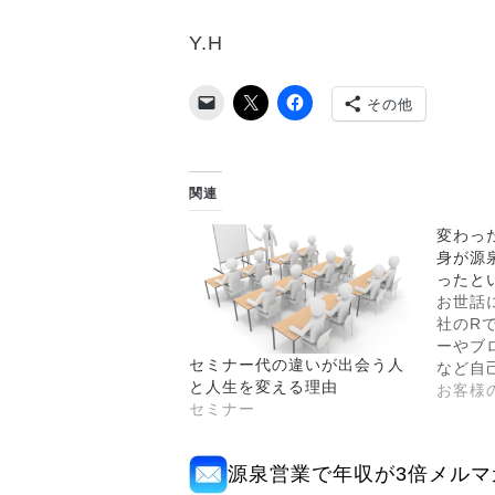
Y.H
その他
関連
変わっ
身が源
ったと
お世話
社のR
ーやブ
セミナー代の違いが出会う人
など自
と人生を変える理由
お客様
セミナー
源泉営業で年収が3倍メルマ