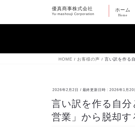
コ
ナ
優真商事株式会社
ホーム
ン
ビ
Yu-mashouji Corporation
Home
テ
ゲ
ン
ー
ツ
シ
へ
ョ
ス
ン
キ
に
HOME
お客様の声
言い訳を作る
ッ
移
プ
動
2026年2月2日
/ 最終更新日時 :
2026年1月2
言い訳を作る自分
営業」から脱却す