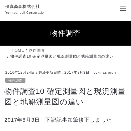
コ
ナ
優真商事株式会社
ン
ビ
Yu-mashouji Corporation
テ
ゲ
ン
ー
ツ
シ
物件調査
へ
ョ
ス
ン
キ
に
HOME
物件調査
ッ
移
物件調査10 確定測量図と現況測量図と地籍測量図の違い
プ
動
2016年12月24日
/ 最終更新日時 :
2017年8月3日
yu-mashouji
物件調査
物件調査10 確定測量図と現況測量
図と地籍測量図の違い
2017年8月3日 下記記事加筆修正しました。