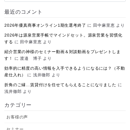
カ
イ
最近のコメント
ブ
2026年優真商事オンライン1期生選考終了
に
田中麻里恵
より
2026年は源泉営業手帳でマインドセット。源泉営業を習慣化
する
に
田中麻里恵
より
紹介営業の神様のセミナー動画＆対談動画をプレゼントしま
す！
に
渡邉 博子
より
効率的に精度の高い情報を入手できるようになるには？（不動
産仕入れ）
に
浅井徹郎
より
折角のご縁…賃貸付けを任せてもらえることになりました
に
浅井徹郎
より
カテゴリー
お客様の声
セミナー