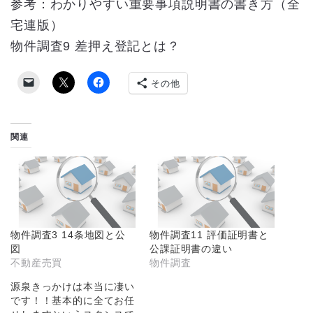
参考：わかりやすい重要事項説明書の書き方（全
宅連版）
物件調査9 差押え登記とは？
その他
関連
物件調査3 14条地図と公
物件調査11 評価証明書と
図
公課証明書の違い
不動産売買
物件調査
源泉きっかけは本当に凄い
です！！基本的に全てお任