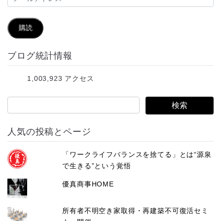
ー
ル
購読
ア
ブログ統計情報
ド
レ
1,003,923 アクセス
ス
人気の投稿とページ
「ワークライフバランスを捨てる」とは“源泉
で生きる”という覚悟
優真商事HOME
所有者不明空き家取得・再建築不可復活セミ