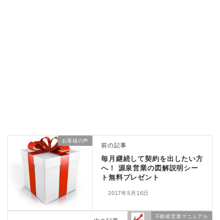
お客様の声
前の記事
毎月継続して契約を出したい方
へ！ 源泉営業の図解説明シー
ト無料プレゼント
2017年5月16日
不動産営業マニュアル