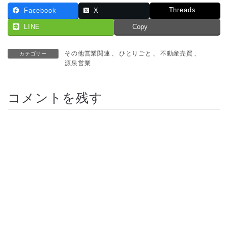
Threads
Facebook
X
LINE
Copy
その他営業関連
、
ひとりごと
、
不動産売買
、
カテゴリー
源泉営業
コメントを残す