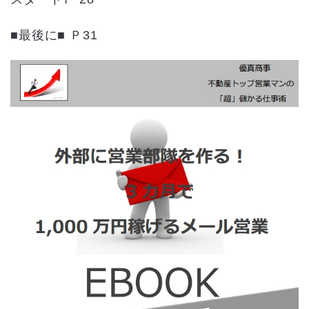
■最後に■ Ｐ31