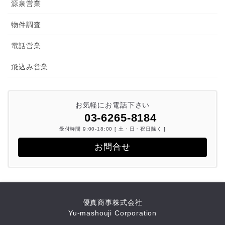
源泉営業
物件調査
電話営業
飛込み営業
お気軽にお電話下さい
03-6265-8184
受付時間 9:00-18:00 [ 土・日・祝日除く ]
お問合せ
優真商事株式会社
Yu-mashouji Corporation