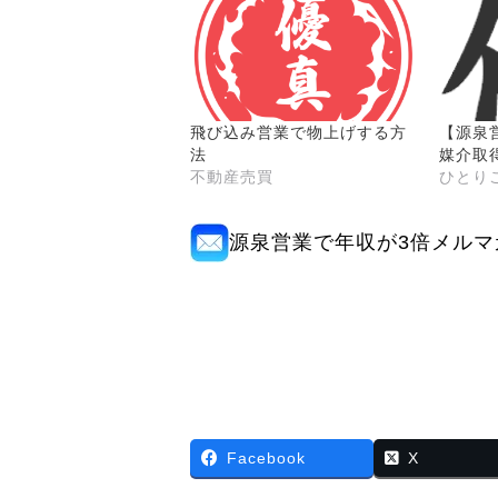
飛び込み営業で物上げする方
【源泉
法
媒介取
不動産売買
ひとり
源泉営業で年収が3倍メルマ
Facebook
X