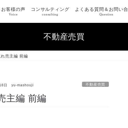
お客様の声
コンサルティング
よくある質問＆お問い
Voice
consulting
Question
不動産売買
れ売主編 前編
不動産売買
18日
yu-mashouji
売主編 前編
。