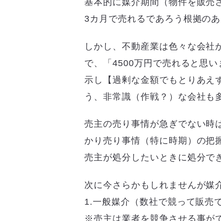
基本的に媒介期間（物件を販売
3カ月で売れるであろう根拠の
しかし、不動産業は色々な会社が
で、「4500万円で売れると思
示し【過剰な金額でもとりあえ
う、非常識（作戦？）な会社も
売主の売り事情が急ぎでない時
かり売り事情（特に時期）の把
売主が処分したいときに処分で
次に今さらかもしれませんが媒
1.一般媒介（数社で競って販売
※売主は業者を競争させる事が