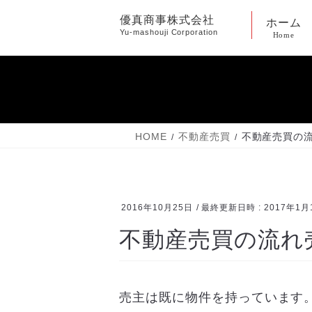
コ
ナ
優真商事株式会社
ホーム
ン
ビ
Yu-mashouji Corporation
Home
テ
ゲ
ン
ー
ツ
シ
へ
ョ
ス
ン
キ
に
HOME
不動産売買
不動産売買の流
ッ
移
プ
動
2016年10月25日
/ 最終更新日時 :
2017年1月
不動産売買の流れ
売主は既に物件を持っています