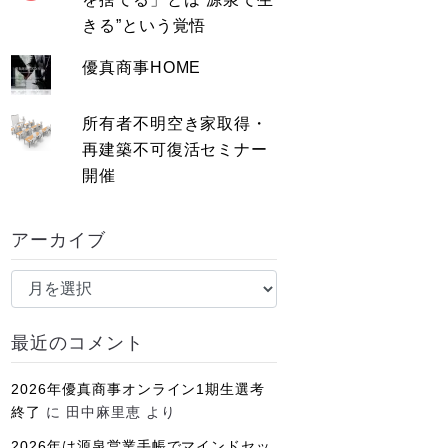
きる”という覚悟
優真商事HOME
所有者不明空き家取得・
再建築不可復活セミナー
開催
アーカイブ
ア
ー
カ
最近のコメント
イ
ブ
2026年優真商事オンライン1期生選考
終了
に
田中麻里恵
より
2026年は源泉営業手帳でマインドセッ