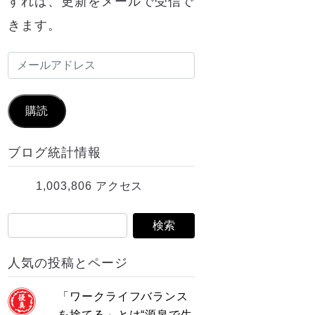
すれば、更新をメールで受信で
きます。
メ
ー
ル
購読
ア
ブログ統計情報
ド
レ
1,003,806 アクセス
ス
人気の投稿とページ
「ワークライフバランス
を捨てる」とは“源泉で生