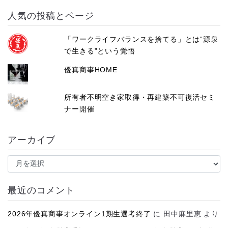
人気の投稿とページ
「ワークライフバランスを捨てる」とは“源泉
で生きる”という覚悟
優真商事HOME
所有者不明空き家取得・再建築不可復活セミ
ナー開催
アーカイブ
ア
ー
カ
イ
最近のコメント
ブ
2026年優真商事オンライン1期生選考終了
に
田中麻里恵
より