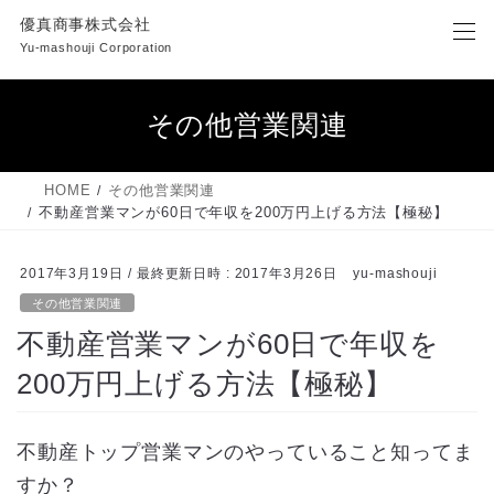
コ
ナ
優真商事株式会社
ン
ビ
Yu-mashouji Corporation
テ
ゲ
ン
ー
ツ
シ
その他営業関連
へ
ョ
ス
ン
キ
に
HOME
その他営業関連
ッ
移
不動産営業マンが60日で年収を200万円上げる方法【極秘】
プ
動
2017年3月19日
/ 最終更新日時 :
2017年3月26日
yu-mashouji
その他営業関連
不動産営業マンが60日で年収を
200万円上げる方法【極秘】
不動産トップ営業マンのやっていること知ってま
すか？