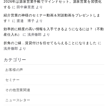
2026年は源泉営業手帳でマインドセット。源泉営業を習慣化
する
に
田中麻里恵
より
紹介営業の神様のセミナー動画＆対談動画をプレゼントしま
す！
に
渡邉 博子
より
効率的に精度の高い情報を入手できるようになるには？（不動
産仕入れ）
に
浅井徹郎
より
折角のご縁…賃貸付けを任せてもらえることになりました
に
浅井徹郎
より
カテゴリー
お客様の声
セミナー
その他営業関連
ニュースレター