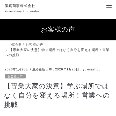
コ
ナ
優真商事株式会社
ン
ビ
Yu-mashouji Corporation
テ
ゲ
ン
ー
ツ
シ
お客様の声
へ
ョ
ス
ン
キ
に
HOME
お客様の声
ッ
移
【専業大家の決意】学ぶ場所ではなく自分を変える場所！営業
プ
動
への挑戦
2026年1月28日
/ 最終更新日時 :
2026年1月20日
yu-mashouji
お客様の声
【専業大家の決意】学ぶ場所では
なく自分を変える場所！営業への
挑戦