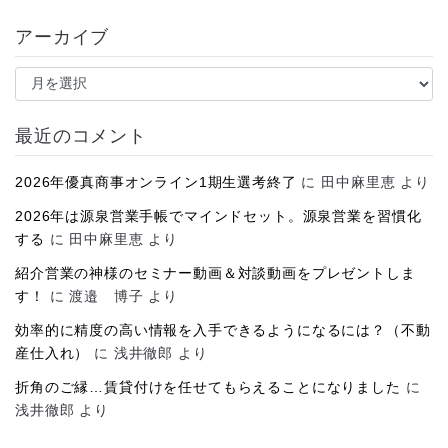
アーカイブ
ア
ー
カ
イ
最近のコメント
ブ
2026年優真商事オンライン1期生選考終了
に
田中麻里恵
より
2026年は源泉営業手帳でマインドセット。源泉営業を習慣化
する
に
田中麻里恵
より
紹介営業の神様のセミナー動画＆対談動画をプレゼントしま
す！
に
渡邉 博子
より
効率的に精度の高い情報を入手できるようになるには？（不動
産仕入れ）
に
浅井徹郎
より
折角のご縁…賃貸付けを任せてもらえることになりました
に
浅井徹郎
より