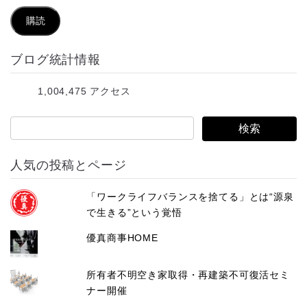
ル
購読
ア
ブログ統計情報
ド
レ
1,004,475 アクセス
ス
人気の投稿とページ
「ワークライフバランスを捨てる」とは“源泉
で生きる”という覚悟
優真商事HOME
所有者不明空き家取得・再建築不可復活セミ
ナー開催