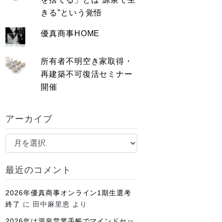
きる”という覚悟
優真商事HOME
所有者不明空き家取得・
再建築不可復活セミナー
開催
アーカイブ
ア
ー
カ
最近のコメント
イ
ブ
2026年優真商事オンライン1期生選考
終了
に
田中麻里恵
より
2026年は源泉営業手帳でマインドセッ