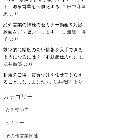
ト。源泉営業を習慣化する
に
田中麻里
恵
より
紹介営業の神様のセミナー動画＆対談
動画をプレゼントします！
に
渡邉 博
子
より
効率的に精度の高い情報を入手できる
ようになるには？（不動産仕入れ）
に
浅井徹郎
より
折角のご縁…賃貸付けを任せてもらえ
ることになりました
に
浅井徹郎
より
カテゴリー
お客様の声
セミナー
その他営業関連