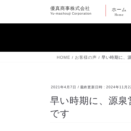
コ
ナ
優真商事株式会社
ホーム
ン
ビ
Yu-mashouji Corporation
Home
テ
ゲ
ン
ー
ツ
シ
へ
ョ
ス
ン
キ
に
HOME
お客様の声
早い時期に、
ッ
移
プ
動
2021年4月7日
/ 最終更新日時 :
2024年11月2
早い時期に、源泉
です