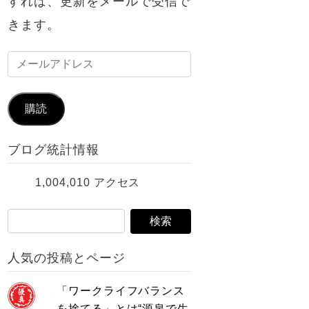
すれば、更新をメールで受信で
きます。
メ
ー
ル
購読
ア
ブログ統計情報
ド
レ
1,004,010 アクセス
ス
人気の投稿とページ
「ワークライフバランス
を捨てる」とは“源泉で生