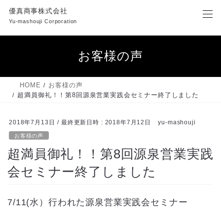
コ
ナ
優真商事株式会社
ン
ビ
Yu-mashouji Corporation
テ
ゲ
ン
ー
ツ
シ
お客様の声
へ
ョ
ス
ン
キ
に
HOME
お客様の声
ッ
移
超満員御礼！！第8回源泉営業実践会セミナー終了しました
プ
動
2018年7月13日
/ 最終更新日時 :
2018年7月12日
yu-mashouji
お客様の声
超満員御礼！！第8回源泉営業実践
会セミナー終了しました
7/11(水）行われた源泉営業実践会セミナー