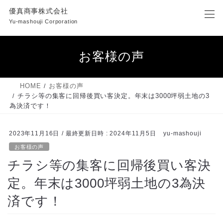
コ
ナ
優真商事株式会社
ン
ビ
Yu-mashouji Corporation
テ
ゲ
ン
ー
ツ
シ
お客様の声
へ
ョ
ス
ン
キ
に
HOME
お客様の声
ッ
移
チラシ等の集客に回帰後買い客決定。年末は3000坪弱土地の3
プ
動
為決済です！
2023年11月16日
/ 最終更新日時 :
2024年11月5日
yu-mashouji
お客様の声
チラシ等の集客に回帰後買い客決
定。年末は3000坪弱土地の3為決
済です！