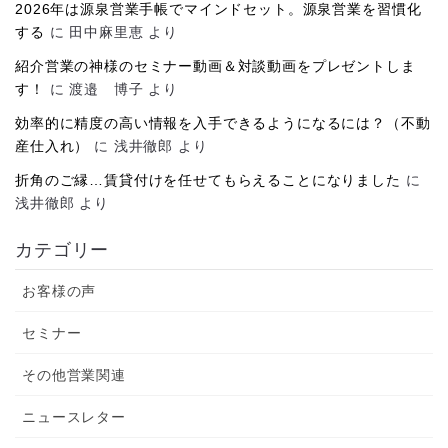
2026年は源泉営業手帳でマインドセット。源泉営業を習慣化
する
に
田中麻里恵
より
紹介営業の神様のセミナー動画＆対談動画をプレゼントしま
す！
に
渡邉 博子
より
効率的に精度の高い情報を入手できるようになるには？（不動
産仕入れ）
に
浅井徹郎
より
折角のご縁…賃貸付けを任せてもらえることになりました
に
浅井徹郎
より
カテゴリー
お客様の声
セミナー
その他営業関連
ニュースレター