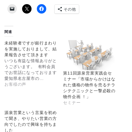
その他
関連
未経験者ですが銀行まわり
を実施しておりまして、結
果報告させて頂きます
いつも有益な情報ありがと
うございます。 有料会員
でお世話になっております
第11回源泉営業実践会セ
愛知県名古屋市の…
ミナー「市場からかけはな
お客様の声
れた価格の物件を売るチラ
シテクニックと一撃必殺の
物件企画 ！」
セミナー
源泉営業という言葉を初め
て聞き、やりたい営業の方
向でしたので興味を持ちま
した