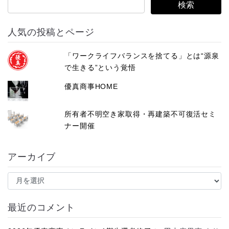
人気の投稿とページ
「ワークライフバランスを捨てる」とは“源泉
で生きる”という覚悟
優真商事HOME
所有者不明空き家取得・再建築不可復活セミ
ナー開催
アーカイブ
ア
ー
カ
イ
最近のコメント
ブ