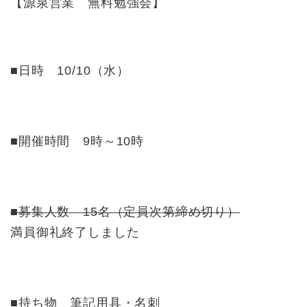
【源泉営業 無料勉強会】
■日時 10/10（水）
■開催時間 9時～10時
■募集人数 15名（定員次第締め切り）
満員御礼終了しました
■持ち物 筆記用具・名刺