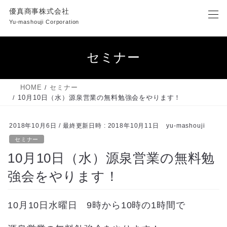
コ
ナ
優真商事株式会社
ン
ビ
Yu-mashouji Corporation
テ
ゲ
ン
ー
ツ
シ
セミナー
へ
ョ
ス
ン
キ
に
HOME
セミナー
ッ
移
10月10日（水）源泉営業の無料勉強会をやります！
プ
動
2018年10月6日
/ 最終更新日時 :
2018年10月11日
yu-mashouji
セミナー
10月10日（水）源泉営業の無料勉
強会をやります！
10月10日水曜日 9時から10時の1時間で