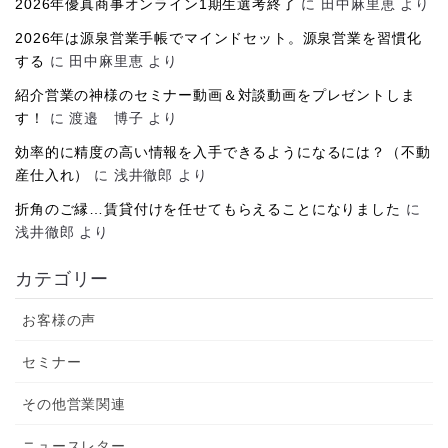
2026年優真商事オンライン1期生選考終了
に
田中麻里恵
より
2026年は源泉営業手帳でマインドセット。源泉営業を習慣化
する
に
田中麻里恵
より
紹介営業の神様のセミナー動画＆対談動画をプレゼントしま
す！
に
渡邉 博子
より
効率的に精度の高い情報を入手できるようになるには？（不動
産仕入れ）
に
浅井徹郎
より
折角のご縁…賃貸付けを任せてもらえることになりました
に
浅井徹郎
より
カテゴリー
お客様の声
セミナー
その他営業関連
ニュースレター