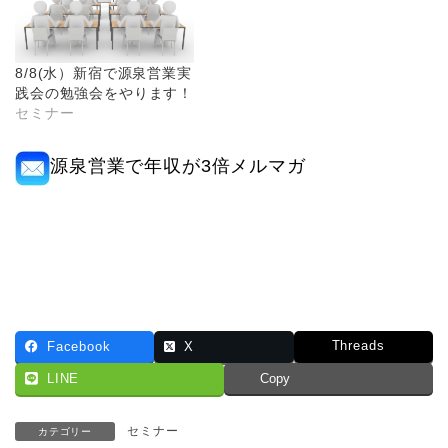
8/8(水）新宿で源泉営業実
践会の勉強会をやります！
セミナー
源泉営業で年収が3倍メルマガ
Threads
Facebook
X
LINE
Copy
セミナー
カテゴリー