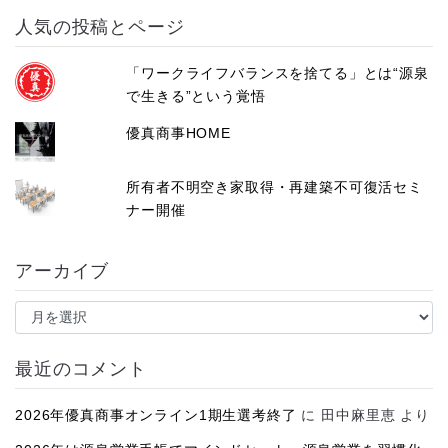
人気の投稿とページ
「ワークライフバランスを捨てる」とは“源泉
で生きる”という覚悟
優真商事HOME
所有者不明空き家取得・再建築不可復活セミ
ナー開催
アーカイブ
ア
ー
カ
イ
最近のコメント
ブ
2026年優真商事オンライン1期生選考終了
に
田中麻里恵
より