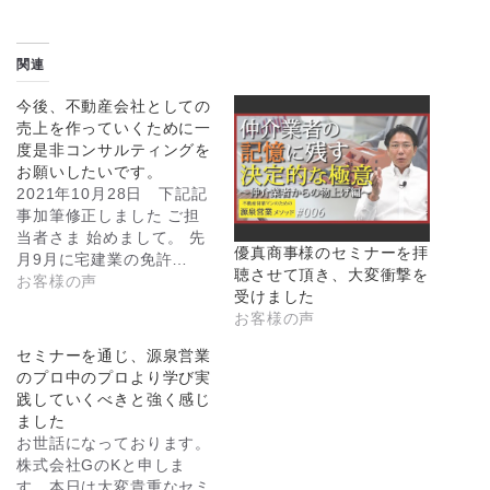
関連
今後、不動産会社としての
売上を作っていくために一
度是非コンサルティングを
お願いしたいです。
2021年10月28日 下記記
事加筆修正しました ご担
当者さま 始めまして。 先
優真商事様のセミナーを拝
月9月に宅建業の免許…
聴させて頂き、大変衝撃を
お客様の声
受けました
お客様の声
セミナーを通じ、源泉営業
のプロ中のプロより学び実
践していくべきと強く感じ
ました
お世話になっております。
株式会社GのKと申しま
す。本日は大変貴重なセミ