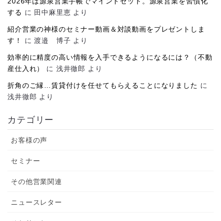
2026年は源泉営業手帳でマインドセット。源泉営業を習慣化
する
に
田中麻里恵
より
紹介営業の神様のセミナー動画＆対談動画をプレゼントしま
す！
に
渡邉 博子
より
効率的に精度の高い情報を入手できるようになるには？（不動
産仕入れ）
に
浅井徹郎
より
折角のご縁…賃貸付けを任せてもらえることになりました
に
浅井徹郎
より
カテゴリー
お客様の声
セミナー
その他営業関連
ニュースレター