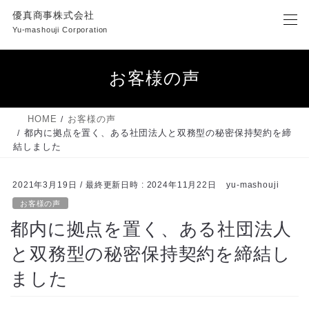
コ
ナ
優真商事株式会社
ン
ビ
Yu-mashouji Corporation
テ
ゲ
ン
ー
ツ
シ
お客様の声
へ
ョ
ス
ン
キ
に
HOME
お客様の声
ッ
移
都内に拠点を置く、ある社団法人と双務型の秘密保持契約を締
プ
動
結しました
2021年3月19日
/ 最終更新日時 :
2024年11月22日
yu-mashouji
お客様の声
都内に拠点を置く、ある社団法人
と双務型の秘密保持契約を締結し
ました