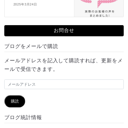
2025年3月24日
お問合せ
ブログをメールで購読
メールアドレスを記入して購読すれば、更新をメ
ールで受信できます。
メ
ー
ル
購読
ア
ブログ統計情報
ド
レ