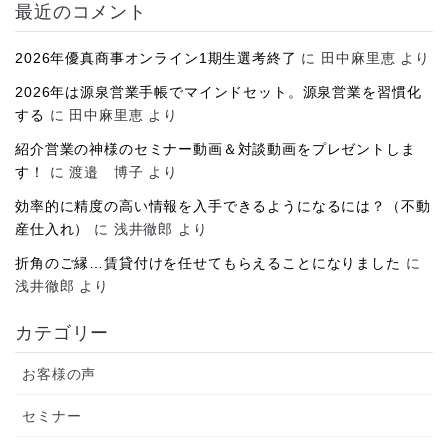
イ
最近のコメント
ブ
2026年優真商事オンライン1期生選考終了
に
田中麻里恵
より
2026年は源泉営業手帳でマインドセット。源泉営業を習慣化
する
に
田中麻里恵
より
紹介営業の神様のセミナー動画＆対談動画をプレゼントしま
す！
に
渡邉 博子
より
効率的に精度の高い情報を入手できるようになるには？（不動
産仕入れ）
に
浅井徹郎
より
折角のご縁…賃貸付けを任せてもらえることになりました
に
浅井徹郎
より
カテゴリー
お客様の声
セミナー