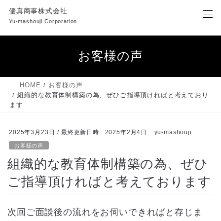
コ
ナ
優真商事株式会社
ン
ビ
Yu-mashouji Corporation
テ
ゲ
ン
ー
ツ
シ
お客様の声
へ
ョ
ス
ン
キ
に
HOME
お客様の声
ッ
移
組織的な教育体制構築の為、ぜひご指導頂ければと考えており
プ
動
ます
2025年3月23日
/ 最終更新日時 :
2025年2月4日
yu-mashouji
お客様の声
組織的な教育体制構築の為、ぜひ
ご指導頂ければと考えております
次回ご面談後の流れをお伺いできればと存じま