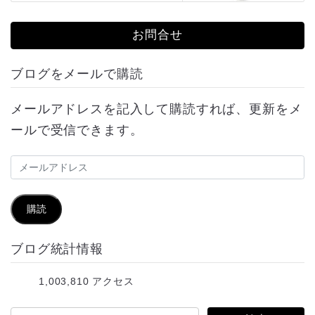
お問合せ
ブログをメールで購読
メールアドレスを記入して購読すれば、更新をメ
ールで受信できます。
メ
ー
ル
購読
ア
ブログ統計情報
ド
レ
1,003,810 アクセス
ス