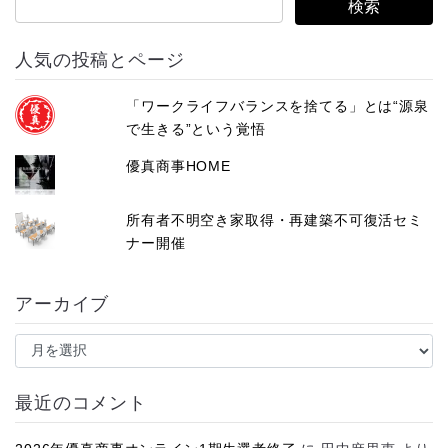
人気の投稿とページ
「ワークライフバランスを捨てる」とは“源泉
で生きる”という覚悟
優真商事HOME
所有者不明空き家取得・再建築不可復活セミ
ナー開催
アーカイブ
ア
ー
カ
イ
最近のコメント
ブ