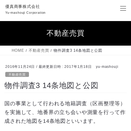
コ
ナ
優真商事株式会社
ン
ビ
Yu-mashouji Corporation
テ
ゲ
ン
ー
ツ
シ
不動産売買
へ
ョ
ス
ン
キ
に
HOME
不動産売買
物件調査3 14条地図と公図
ッ
移
プ
動
2016年11月24日
/ 最終更新日時 :
2017年1月18日
yu-mashouji
不動産売買
物件調査3 14条地図と公図
国の事業として行われる地籍調査（区画整理等）
を実施して、地番界の立ち会いや測量を行って作
成された地図を14条地図といいます。