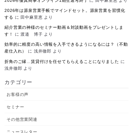
2026年優真商事オンライン1期生選考終了
に
田中麻里恵
より
2026年は源泉営業手帳でマインドセット。源泉営業を習慣化
する
に
田中麻里恵
より
紹介営業の神様のセミナー動画＆対談動画をプレゼントしま
す！
に
渡邉 博子
より
効率的に精度の高い情報を入手できるようになるには？（不動
産仕入れ）
に
浅井徹郎
より
折角のご縁…賃貸付けを任せてもらえることになりました
に
浅井徹郎
より
カテゴリー
お客様の声
セミナー
その他営業関連
ニュースレター