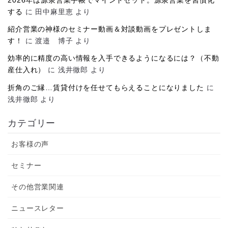
2026年は源泉営業手帳でマインドセット。源泉営業を習慣化
する
に
田中麻里恵
より
紹介営業の神様のセミナー動画＆対談動画をプレゼントしま
す！
に
渡邉 博子
より
効率的に精度の高い情報を入手できるようになるには？（不動
産仕入れ）
に
浅井徹郎
より
折角のご縁…賃貸付けを任せてもらえることになりました
に
浅井徹郎
より
カテゴリー
お客様の声
セミナー
その他営業関連
ニュースレター