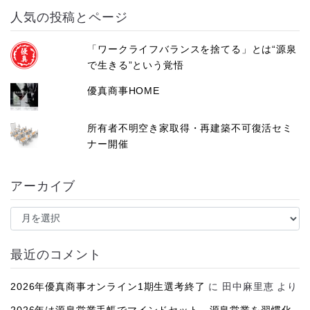
人気の投稿とページ
「ワークライフバランスを捨てる」とは“源泉
で生きる”という覚悟
優真商事HOME
所有者不明空き家取得・再建築不可復活セミ
ナー開催
アーカイブ
ア
ー
カ
イ
最近のコメント
ブ
2026年優真商事オンライン1期生選考終了
に
田中麻里恵
より