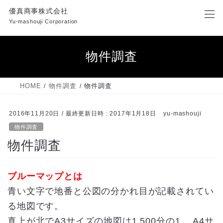
コ
ナ
優真商事株式会社
ン
ビ
Yu-mashouji Corporation
テ
ゲ
ン
ー
ツ
シ
物件調査
へ
ョ
ス
ン
キ
に
HOME
物件調査
物件調査
ッ
移
プ
動
2016年11月20日
/ 最終更新日時 :
2017年1月18日
yu-mashouji
物件調査
物件調査
ブルーマップとは
青い文字で地番と公図の分かれ目が記載されてい
る地図です。
真上が北でA3サイズの地図は1,500分の1、 A4サ