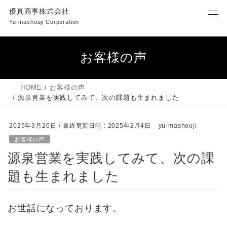
コ
ナ
優真商事株式会社
ン
ビ
Yu-mashouji Corporation
テ
ゲ
ン
ー
ツ
シ
お客様の声
へ
ョ
ス
ン
キ
に
HOME
お客様の声
ッ
移
源泉営業を実践してみて、次の課題も生まれました
プ
動
2025年3月20日
/ 最終更新日時 :
2025年2月4日
yu-mashouji
お客様の声
源泉営業を実践してみて、次の課
題も生まれました
お世話になっております。