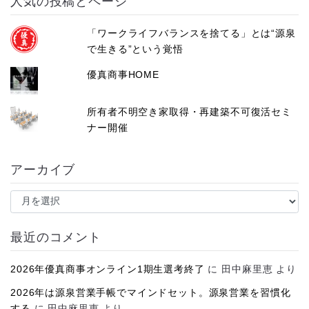
人気の投稿とページ
「ワークライフバランスを捨てる」とは“源泉
で生きる”という覚悟
優真商事HOME
所有者不明空き家取得・再建築不可復活セミ
ナー開催
アーカイブ
ア
ー
カ
イ
最近のコメント
ブ
2026年優真商事オンライン1期生選考終了
に
田中麻里恵
より
2026年は源泉営業手帳でマインドセット。源泉営業を習慣化
する
に
田中麻里恵
より