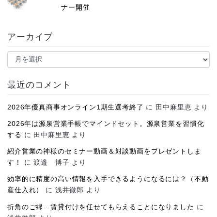
ナー開催
アーカイブ
ア
ー
カ
イ
最近のコメント
ブ
2026年優真商事オンライン1期生選考終了
に
田中麻里恵
より
2026年は源泉営業手帳でマインドセット。源泉営業を習慣化
する
に
田中麻里恵
より
紹介営業の神様のセミナー動画＆対談動画をプレゼントしま
す！
に
渡邉 博子
より
効率的に精度の高い情報を入手できるようになるには？（不動
産仕入れ）
に
浅井徹郎
より
折角のご縁…賃貸付けを任せてもらえることになりました
に