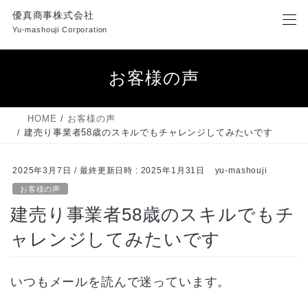
コ
ナ
優真商事株式会社
ン
ビ
Yu-mashouji Corporation
テ
ゲ
ン
ー
ツ
シ
お客様の声
へ
ョ
ス
ン
キ
に
HOME
お客様の声
ッ
移
建売り事業者58歳のスキルでもチャレンジしてみたいです
プ
動
2025年3月7日
/ 最終更新日時 :
2025年1月31日
yu-mashouji
お客様の声
建売り事業者58歳のスキルでもチ
ャレンジしてみたいです
いつもメールを読んで迷っています。