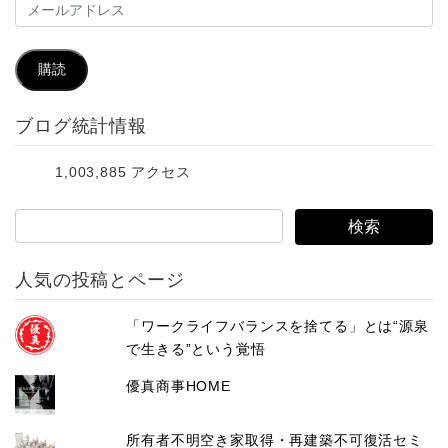
メ
ー
ル
購読
ア
ブログ統計情報
ド
レ
1,003,885 アクセス
ス
人気の投稿とページ
「ワークライフバランスを捨てる」とは“源泉
で生きる”という覚悟
優真商事HOME
所有者不明空き家取得・再建築不可復活セミ