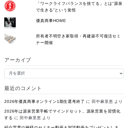
「ワークライフバランスを捨てる」とは“源泉
で生きる”という覚悟
優真商事HOME
所有者不明空き家取得・再建築不可復活セミ
ナー開催
アーカイブ
ア
ー
カ
イ
最近のコメント
ブ
2026年優真商事オンライン1期生選考終了
に
田中麻里恵
より
2026年は源泉営業手帳でマインドセット。源泉営業を習慣化
する
に
田中麻里恵
より
紹介営業の神様のセミナー動画＆対談動画をプレゼントしま