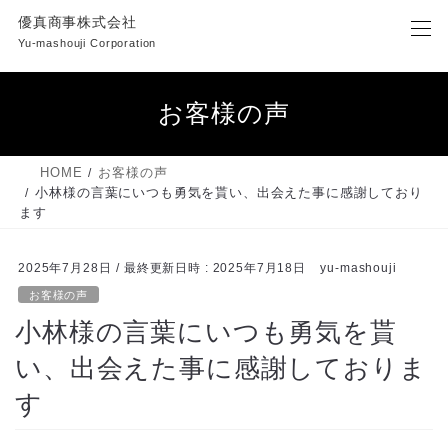
コ
ナ
優真商事株式会社
ン
ビ
Yu-mashouji Corporation
テ
ゲ
ン
ー
ツ
シ
お客様の声
へ
ョ
ス
ン
キ
に
HOME
お客様の声
ッ
移
小林様の言葉にいつも勇気を貰い、出会えた事に感謝しており
プ
動
ます
2025年7月28日
/ 最終更新日時 :
2025年7月18日
yu-mashouji
お客様の声
小林様の言葉にいつも勇気を貰
い、出会えた事に感謝しておりま
す