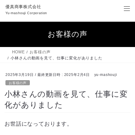
コ
ナ
優真商事株式会社
ン
ビ
Yu-mashouji Corporation
テ
ゲ
ン
ー
ツ
シ
お客様の声
へ
ョ
ス
ン
キ
に
HOME
お客様の声
ッ
移
小林さんの動画を見て、仕事に変化がありました
プ
動
2025年3月19日
/ 最終更新日時 :
2025年2月4日
yu-mashouji
お客様の声
小林さんの動画を見て、仕事に変
化がありました
お世話になっております。