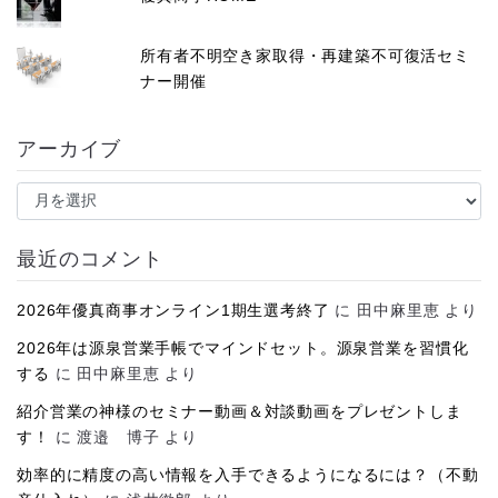
所有者不明空き家取得・再建築不可復活セミ
ナー開催
アーカイブ
ア
ー
カ
イ
最近のコメント
ブ
2026年優真商事オンライン1期生選考終了
に
田中麻里恵
より
2026年は源泉営業手帳でマインドセット。源泉営業を習慣化
する
に
田中麻里恵
より
紹介営業の神様のセミナー動画＆対談動画をプレゼントしま
す！
に
渡邉 博子
より
効率的に精度の高い情報を入手できるようになるには？（不動