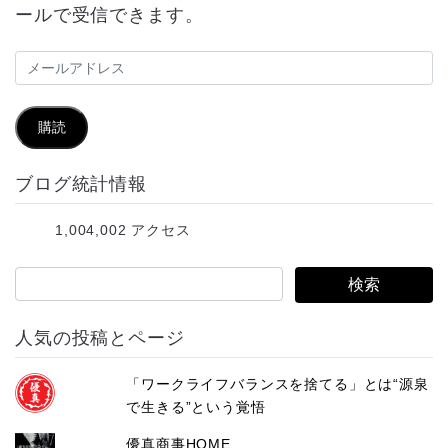
ールで受信できます。
メ
ー
ル
購読
ア
ブログ統計情報
ド
レ
1,004,002 アクセス
ス
人気の投稿とページ
「ワークライフバランスを捨てる」とは“源泉
で生きる”という覚悟
優真商事HOME