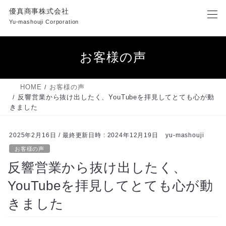
コ
ナ
優真商事株式会社
ン
ビ
Yu-mashouji Corporation
テ
ゲ
ン
ー
ツ
シ
お客様の声
へ
ョ
ス
ン
キ
に
HOME
お客様の声
ッ
移
反響営業から抜け出したく、YouTubeを拝見してとても心が動
プ
動
きました
2025年2月16日
/ 最終更新日時 :
2024年12月19日
yu-mashouji
お客様の声
反響営業から抜け出したく、
YouTubeを拝見してとても心が動
きました