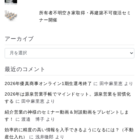
所有者不明空き家取得・再建築不可復活セミ
ナー開催
アーカイブ
ア
ー
カ
イ
最近のコメント
ブ
2026年優真商事オンライン1期生選考終了
に
田中麻里恵
より
2026年は源泉営業手帳でマインドセット。源泉営業を習慣化
する
に
田中麻里恵
より
紹介営業の神様のセミナー動画＆対談動画をプレゼントしま
す！
に
渡邉 博子
より
効率的に精度の高い情報を入手できるようになるには？（不動
産仕入れ）
に
浅井徹郎
より