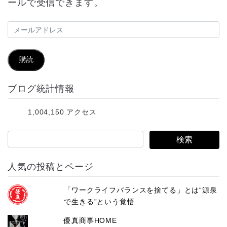
ールで受信できます。
メ
ー
ル
購読
ア
ブログ統計情報
ド
レ
1,004,150 アクセス
ス
人気の投稿とページ
「ワークライフバランスを捨てる」とは“源泉
で生きる”という覚悟
優真商事HOME