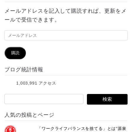
メールアドレスを記入して購読すれば、更新をメ
ールで受信できます。
メ
ー
ル
購読
ア
ブログ統計情報
ド
レ
1,003,991 アクセス
ス
人気の投稿とページ
「ワークライフバランスを捨てる」とは“源泉