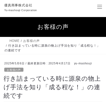
コ
ナ
優真商事株式会社
ン
ビ
Yu-mashouji Corporation
テ
ゲ
ン
ー
ツ
シ
お客様の声
へ
ョ
ス
ン
キ
に
HOME
お客様の声
ッ
移
行き詰まっている時に源泉の物上げ手法を知り「成る程な！」
プ
動
の連続です
2025年5月6日
/ 最終更新日時 :
2025年4月17日
yu-mashouji
お客様の声
行き詰まっている時に源泉の物上
げ手法を知り「成る程な！」の連
続です