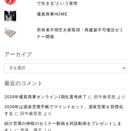
で生きる”という覚悟
優真商事HOME
所有者不明空き家取得・再建築不可復活セミ
ナー開催
アーカイブ
ア
ー
カ
イ
最近のコメント
ブ
2026年優真商事オンライン1期生選考終了
に
田中麻里恵
より
2026年は源泉営業手帳でマインドセット。源泉営業を習慣化
する
に
田中麻里恵
より
紹介営業の神様のセミナー動画＆対談動画をプレゼントしま
す！
に
渡邉 博子
より