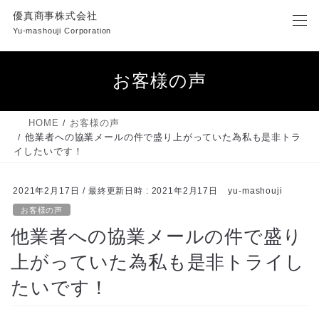
コ
ナ
優真商事株式会社
ン
ビ
Yu-mashouji Corporation
テ
ゲ
ン
ー
ツ
シ
お客様の声
へ
ョ
ス
ン
キ
に
HOME
お客様の声
ッ
移
他業者への協業メールの件で盛り上がっていた為私も是非トラ
プ
動
イしたいです！
2021年2月17日
/ 最終更新日時 :
2021年2月17日
yu-mashouji
お客様の声
他業者への協業メールの件で盛り
上がっていた為私も是非トライし
たいです！