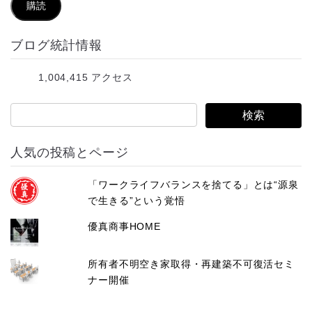
ル
購読
ア
ブログ統計情報
ド
レ
1,004,415 アクセス
ス
人気の投稿とページ
「ワークライフバランスを捨てる」とは“源泉
で生きる”という覚悟
優真商事HOME
所有者不明空き家取得・再建築不可復活セミ
ナー開催