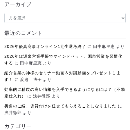
アーカイブ
ア
ー
カ
イ
最近のコメント
ブ
2026年優真商事オンライン1期生選考終了
に
田中麻里恵
より
2026年は源泉営業手帳でマインドセット。源泉営業を習慣化
する
に
田中麻里恵
より
紹介営業の神様のセミナー動画＆対談動画をプレゼントしま
す！
に
渡邉 博子
より
効率的に精度の高い情報を入手できるようになるには？（不動
産仕入れ）
に
浅井徹郎
より
折角のご縁…賃貸付けを任せてもらえることになりました
に
浅井徹郎
より
カテゴリー